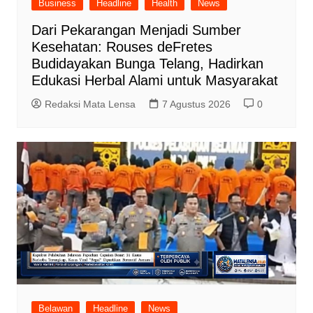
Business
Headline
Health
News
Dari Pekarangan Menjadi Sumber
Kesehatan: Rouses deFretes
Budidayakan Bunga Telang, Hadirkan
Edukasi Herbal Alami untuk Masyarakat
Redaksi Mata Lensa
7 Agustus 2026
0
Belawan
Headline
News