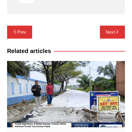
Navigasi
Prev
Next
pos
Related articles