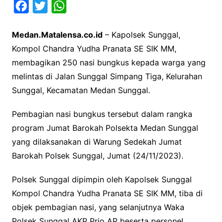
F
T
W
a
w
h
Medan.Matalensa.co.id
– Kapolsek Sunggal,
c
i
a
Kompol Chandra Yudha Pranata SE SIK MM,
e
t
t
membagikan 250 nasi bungkus kepada warga yang
b
t
s
melintas di Jalan Sunggal Simpang Tiga, Kelurahan
o
e
A
Sunggal, Kecamatan Medan Sunggal.
o
r
p
k
p
Pembagian nasi bungkus tersebut dalam rangka
program Jumat Barokah Polsekta Medan Sunggal
yang dilaksanakan di Warung Sedekah Jumat
Barokah Polsek Sunggal, Jumat (24/11/2023).
Polsek Sunggal dipimpin oleh Kapolsek Sunggal
Kompol Chandra Yudha Pranata SE SIK MM, tiba di
objek pembagian nasi, yang selanjutnya Waka
Polsek Sunggal AKP Prio AP beserta personel