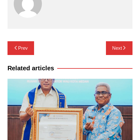
Navigasi
Prev
Next
pos
Related articles