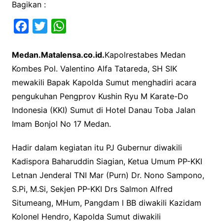
Bagikan :
F
T
W
a
w
h
Medan.Matalensa.co.id.
Kapolrestabes Medan
c
i
a
Kombes Pol. Valentino Alfa Tatareda, SH SIK
e
t
t
mewakili Bapak Kapolda Sumut menghadiri acara
b
t
s
pengukuhan Pengprov Kushin Ryu M Karate-Do
o
e
A
Indonesia (KKI) Sumut di Hotel Danau Toba Jalan
o
r
p
Imam Bonjol No 17 Medan.
k
p
Hadir dalam kegiatan itu PJ Gubernur diwakili
Kadispora Baharuddin Siagian, Ketua Umum PP-KKI
Letnan Jenderal TNI Mar (Purn) Dr. Nono Sampono,
S.Pi, M.Si, Sekjen PP-KKI Drs Salmon Alfred
Situmeang, MHum, Pangdam l BB diwakili Kazidam
Kolonel Hendro, Kapolda Sumut diwakili