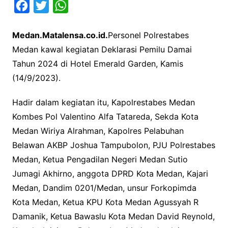
F
T
W
a
w
h
Medan.Matalensa.co.id.
Personel Polrestabes
c
i
a
Medan kawal kegiatan Deklarasi Pemilu Damai
e
t
t
Tahun 2024 di Hotel Emerald Garden, Kamis
b
t
s
(14/9/2023).
o
e
A
o
r
p
Hadir dalam kegiatan itu, Kapolrestabes Medan
k
p
Kombes Pol Valentino Alfa Tatareda, Sekda Kota
Medan Wiriya Alrahman, Kapolres Pelabuhan
Belawan AKBP Joshua Tampubolon, PJU Polrestabes
Medan, Ketua Pengadilan Negeri Medan Sutio
Jumagi Akhirno, anggota DPRD Kota Medan, Kajari
Medan, Dandim 0201/Medan, unsur Forkopimda
Kota Medan, Ketua KPU Kota Medan Agussyah R
Damanik, Ketua Bawaslu Kota Medan David Reynold,