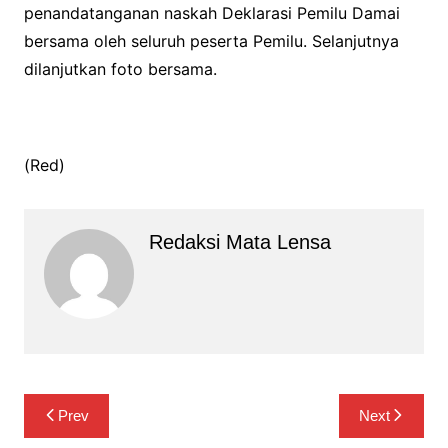
penandatanganan naskah Deklarasi Pemilu Damai
bersama oleh seluruh peserta Pemilu. Selanjutnya
dilanjutkan foto bersama.
(Red)
Redaksi Mata Lensa
Navigasi
Prev
Next
pos