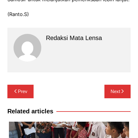
(Ranto.S)
Redaksi Mata Lensa
Navigasi
Prev
Next
pos
Related articles