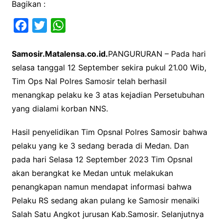
Bagikan :
F
T
W
a
w
h
Samosir.Matalensa.co.id.
PANGURURAN – Pada hari
c
i
a
selasa tanggal 12 September sekira pukul 21.00 Wib,
e
t
t
Tim Ops Nal Polres Samosir telah berhasil
b
t
s
menangkap pelaku ke 3 atas kejadian Persetubuhan
o
e
A
yang dialami korban NNS.
o
r
p
k
p
Hasil penyelidikan Tim Opsnal Polres Samosir bahwa
pelaku yang ke 3 sedang berada di Medan. Dan
pada hari Selasa 12 September 2023 Tim Opsnal
akan berangkat ke Medan untuk melakukan
penangkapan namun mendapat informasi bahwa
Pelaku RS sedang akan pulang ke Samosir menaiki
Salah Satu Angkot jurusan Kab.Samosir. Selanjutnya