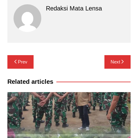
Redaksi Mata Lensa
Navigasi
Prev
Next
pos
Related articles