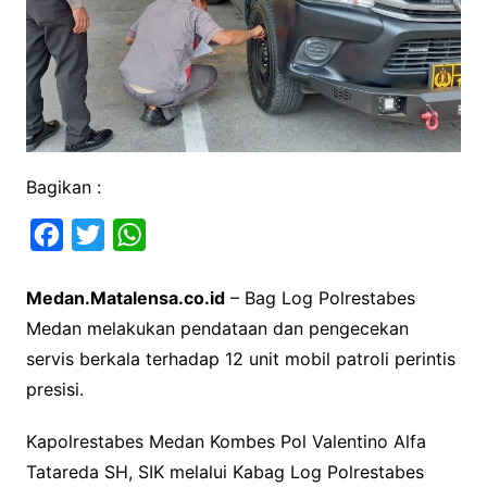
Bagikan :
F
T
W
a
w
h
Medan.Matalensa.co.id
– Bag Log Polrestabes
c
i
a
Medan melakukan pendataan dan pengecekan
e
t
t
servis berkala terhadap 12 unit mobil patroli perintis
b
t
s
presisi.
o
e
A
o
r
p
Kapolrestabes Medan Kombes Pol Valentino Alfa
k
p
Tatareda SH, SIK melalui Kabag Log Polrestabes