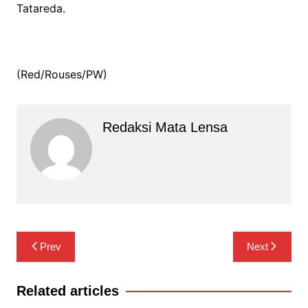
Tatareda.
(Red/Rouses/PW)
Redaksi Mata Lensa
Navigasi
Prev
Next
pos
Related articles