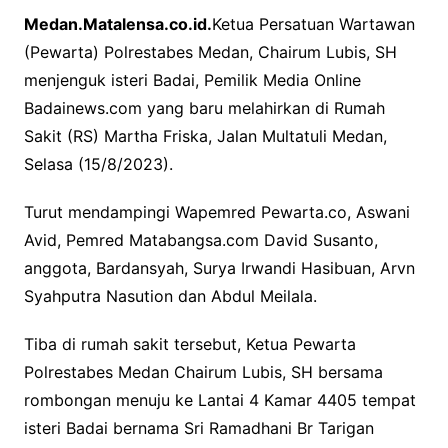
Medan.Matalensa.co.id.
Ketua Persatuan Wartawan
c
i
a
(Pewarta) Polrestabes Medan, Chairum Lubis, SH
e
t
t
menjenguk isteri Badai, Pemilik Media Online
b
t
s
Badainews.com yang baru melahirkan di Rumah
o
e
A
Sakit (RS) Martha Friska, Jalan Multatuli Medan,
o
r
p
Selasa (15/8/2023).
k
p
Turut mendampingi Wapemred Pewarta.co, Aswani
Avid, Pemred Matabangsa.com David Susanto,
anggota, Bardansyah, Surya Irwandi Hasibuan, Arvn
Syahputra Nasution dan Abdul Meilala.
Tiba di rumah sakit tersebut, Ketua Pewarta
Polrestabes Medan Chairum Lubis, SH bersama
rombongan menuju ke Lantai 4 Kamar 4405 tempat
isteri Badai bernama Sri Ramadhani Br Tarigan