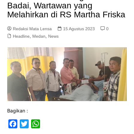
Badai, Wartawan yang
Melahirkan di RS Martha Friska
Redaksi Mata Lensa
15 Agustus 2023
0
Headline
,
Medan
,
News
Bagikan :
F
T
W
a
w
h