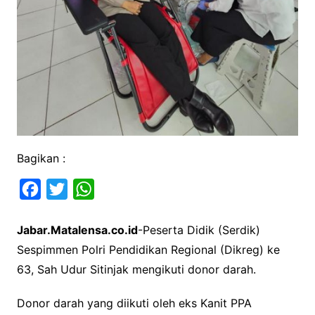
Bagikan :
F
T
W
a
w
h
Jabar.Matalensa.co.id
-Peserta Didik (Serdik)
c
i
a
Sespimmen Polri Pendidikan Regional (Dikreg) ke
e
t
t
63, Sah Udur Sitinjak mengikuti donor darah.
b
t
s
o
e
A
Donor darah yang diikuti oleh eks Kanit PPA