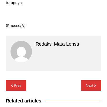
tutupnya.
(Rouses/A)
Redaksi Mata Lensa
Navigasi
Prev
Next
pos
Related articles