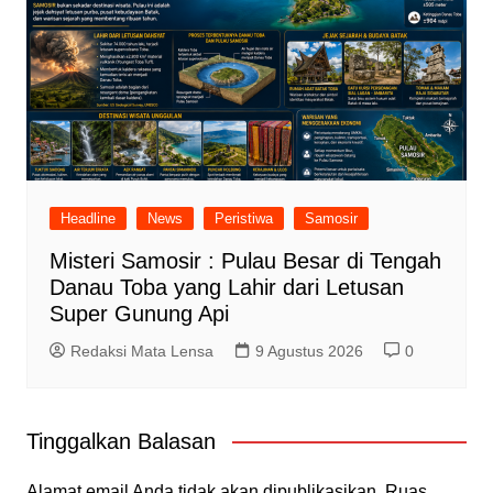
Headline
News
Peristiwa
Samosir
Misteri Samosir : Pulau Besar di Tengah
Danau Toba yang Lahir dari Letusan
Super Gunung Api
Redaksi Mata Lensa
9 Agustus 2026
0
Tinggalkan Balasan
Alamat email Anda tidak akan dipublikasikan.
Ruas