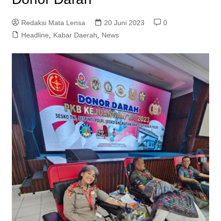
Redaksi Mata Lensa
20 Juni 2023
0
Headline
,
Kabar Daerah
,
News