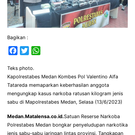
Bagikan :
F
T
W
a
w
h
Teks photo.
c
i
a
Kapolrestabes Medan Kombes Pol Valentino Alfa
e
t
t
Tatareda memaparkan keberhasilan anggota
b
t
s
mengungkap kasus narkoba ratusan kilogram jenis
o
e
A
sabu di Mapolrestabes Medan, Selasa (13/6/2023)
o
r
p
k
p
Medan.Matalensa.co.id.
Satuan Reserse Narkoba
Polrestabes Medan bongkar penyeludupan narkotika
jenis sabu-sabu jaringan lintas provinsi. Tangkapan