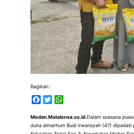
Bagikan :
F
T
W
a
w
h
Medan.Matalensa.co.id.
Dalam suasana puasa
c
i
a
duka almarhum Budi Irwansyah (47) dipadati
e
t
t
Kelurahan Tegal Sari 3, Kecamatan Medan Den