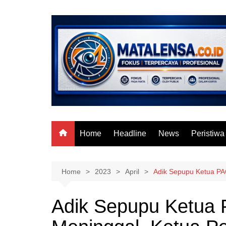
Skip
to
content
Home
Headline
News
Peristiwa
Home
2023
April
Adik Sepupu Ketua PA
Adik Sepupu Ketua