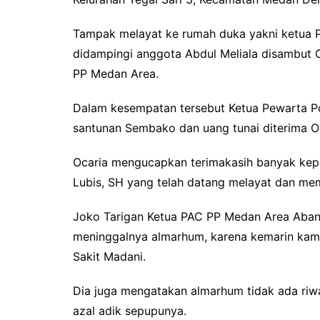
b
t
s
o
e
A
Tampak melayat ke rumah duka yakni ketua 
o
r
p
didampingi anggota Abdul Meliala disambut 
k
p
PP Medan Area.
Dalam kesempatan tersebut Ketua Pewarta P
santunan Sembako dan uang tunai diterima Oc
Ocaria mengucapkan terimakasih banyak kep
Lubis, SH yang telah datang melayat dan m
Joko Tarigan Ketua PAC PP Medan Area Aban
meninggalnya almarhum, karena kemarin kam
Sakit Madani.
Dia juga mengatakan almarhum tidak ada riwa
azal adik sepupunya.