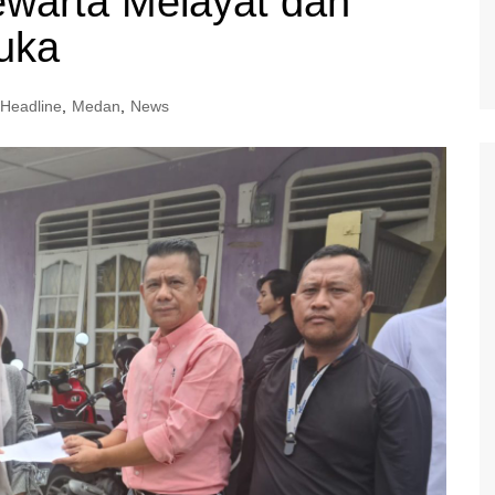
ewarta Melayat dan
uka
Headline
,
Medan
,
News