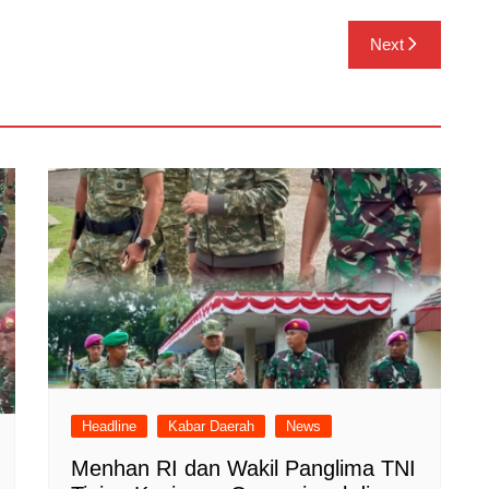
Next
Headline
Kabar Daerah
News
Menhan RI dan Wakil Panglima TNI