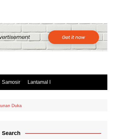
Samosir
Lantamal I
tunan Duka
Search