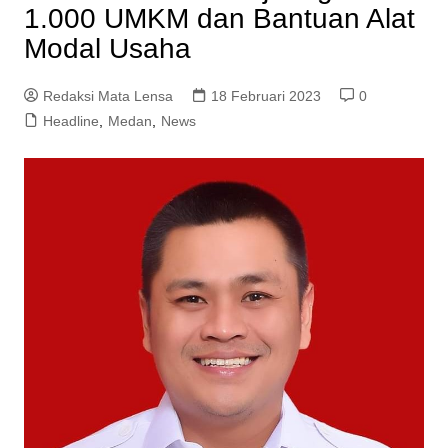
1.000 UMKM dan Bantuan Alat
Modal Usaha
Redaksi Mata Lensa
18 Februari 2023
0
Headline
,
Medan
,
News