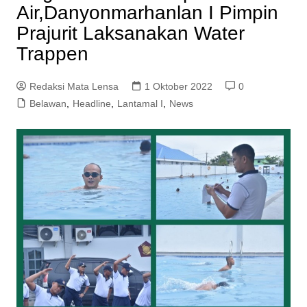
Air,Danyonmarhanlan I Pimpin
Prajurit Laksanakan Water
Trappen
Redaksi Mata Lensa
1 Oktober 2022
0
Belawan
,
Headline
,
Lantamal I
,
News