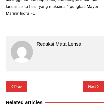
lancar serta hasil yang maksimal”. pungkas Mayor
Marinir Indra FU.
Redaksi Mata Lensa
Navigasi
Prev
Next
pos
Related articles