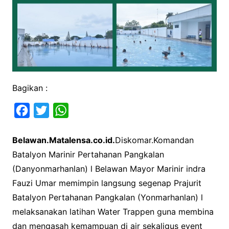
Bagikan :
F
T
W
a
w
h
Belawan.Matalensa.co.id.
Diskomar.Komandan
c
i
a
Batalyon Marinir Pertahanan Pangkalan
e
t
t
(Danyonmarhanlan) l Belawan Mayor Marinir indra
b
t
s
Fauzi Umar memimpin langsung segenap Prajurit
o
e
A
Batalyon Pertahanan Pangkalan (Yonmarhanlan) l
o
r
p
melaksanakan latihan Water Trappen guna membina
k
p
dan mengasah kemampuan di air sekaligus event