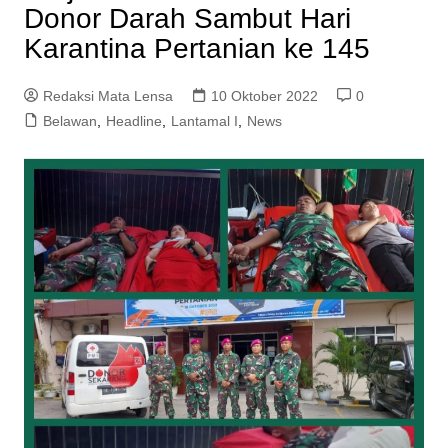
Donor Darah Sambut Hari
Karantina Pertanian ke 145
Redaksi Mata Lensa
10 Oktober 2022
0
Belawan
,
Headline
,
Lantamal I
,
News