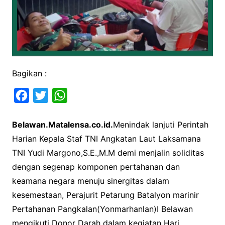
Bagikan :
F
T
W
a
w
h
Belawan.Matalensa.co.id.
Menindak lanjuti Perintah
c
i
a
Harian Kepala Staf TNI Angkatan Laut Laksamana
e
t
t
TNI Yudi Margono,S.E.,M.M demi menjalin soliditas
b
t
s
dengan segenap komponen pertahanan dan
o
e
A
keamana negara menuju sinergitas dalam
o
r
p
kesemestaan, Perajurit Petarung Batalyon marinir
k
p
Pertahanan Pangkalan(Yonmarhanlan)I Belawan
mengikuti Donor Darah dalam kegiatan Hari