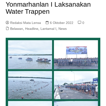
Yonmarhanlan I Laksanakan
Water Trappen
Redaksi Mata Lensa
6 Oktober 2022
0
Belawan
,
Headline
,
Lantamal I
,
News