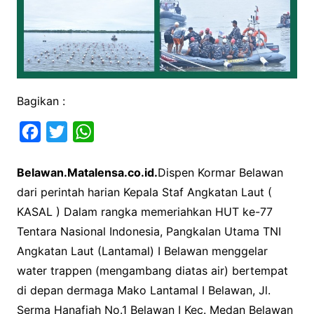
Bagikan :
F
T
W
a
w
h
Belawan.Matalensa.co.id.
Dispen Kormar Belawan
c
i
a
dari perintah harian Kepala Staf Angkatan Laut (
e
t
t
KASAL ) Dalam rangka memeriahkan HUT ke-77
b
t
s
Tentara Nasional Indonesia, Pangkalan Utama TNI
o
e
A
Angkatan Laut (Lantamal) I Belawan menggelar
o
r
p
water trappen (mengambang diatas air) bertempat
k
p
di depan dermaga Mako Lantamal I Belawan, Jl.
Serma Hanafiah No.1 Belawan I Kec. Medan Belawan