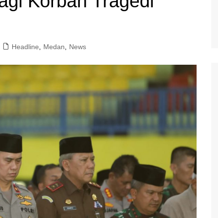
gi Korban Tragedi
Headline
,
Medan
,
News