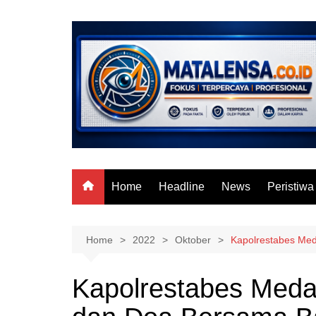
Skip
to
content
Home
Headline
News
Peristiwa
Home
2022
Oktober
Kapolrestabes Med
Kapolrestabes Medan