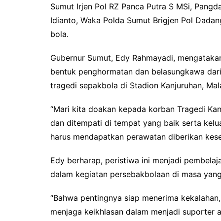
o
r
p
Sumut Irjen Pol RZ Panca Putra S MSi, Pangd
k
p
Idianto, Waka Polda Sumut Brigjen Pol Dadang
bola.
Gubernur Sumut, Edy Rahmayadi, mengatakan 
bentuk penghormatan dan belasungkawa dari 
tragedi sepakbola di Stadion Kanjuruhan, Mal
“Mari kita doakan kepada korban Tragedi Kanj
dan ditempati di tempat yang baik serta kel
harus mendapatkan perawatan diberikan kes
Edy berharap, peristiwa ini menjadi pembelaja
dalam kegiatan persebakbolaan di masa yang
“Bahwa pentingnya siap menerima kekalahan, 
menjaga keikhlasan dalam menjadi suporter 