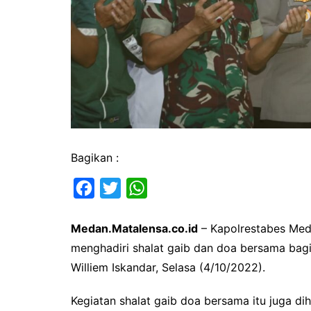
Bagikan :
F
T
W
a
w
h
Medan.Matalensa.co.id
– Kapolrestabes Meda
c
i
a
menghadiri shalat gaib dan doa bersama bagi
e
t
t
Williem Iskandar, Selasa (4/10/2022).
b
t
s
o
e
A
Kegiatan shalat gaib doa bersama itu juga d