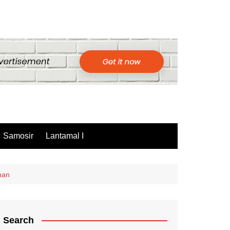
Samosir
Lantamal I
han
Search