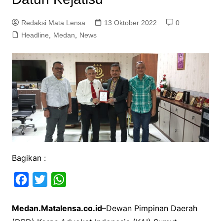
Redaksi Mata Lensa
13 Oktober 2022
0
Headline
,
Medan
,
News
Bagikan :
F
T
W
a
w
h
Medan.Matalensa.co.id
–Dewan Pimpinan Daerah
c
i
a