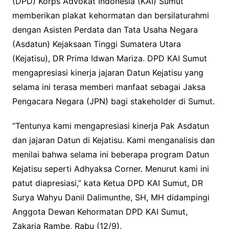
(DPD) Korps Advokat Indonesia (KAI) Sumut
e
t
t
memberikan plakat kehormatan dan bersilaturahmi
b
t
s
dengan Asisten Perdata dan Tata Usaha Negara
o
e
A
(Asdatun) Kejaksaan Tinggi Sumatera Utara
o
r
p
(Kejatisu), DR Prima Idwan Mariza. DPD KAI Sumut
k
p
mengapresiasi kinerja jajaran Datun Kejatisu yang
selama ini terasa memberi manfaat sebagai Jaksa
Pengacara Negara (JPN) bagi stakeholder di Sumut.
“Tentunya kami mengapresiasi kinerja Pak Asdatun
dan jajaran Datun di Kejatisu. Kami menganalisis dan
menilai bahwa selama ini beberapa program Datun
Kejatisu seperti Adhyaksa Corner. Menurut kami ini
patut diapresiasi,” kata Ketua DPD KAI Sumut, DR
Surya Wahyu Danil Dalimunthe, SH, MH didampingi
Anggota Dewan Kehormatan DPD KAI Sumut,
Zakaria Rambe, Rabu (12/9).