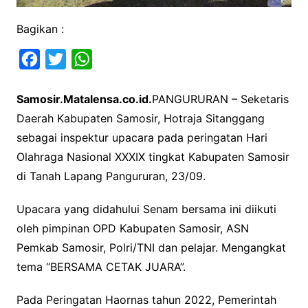
Bagikan :
F
T
W
a
w
h
Samosir.Matalensa.co.id.
PANGURURAN – Seketaris
c
i
a
Daerah Kabupaten Samosir, Hotraja Sitanggang
e
t
t
sebagai inspektur upacara pada peringatan Hari
b
t
s
Olahraga Nasional XXXIX tingkat Kabupaten Samosir
o
e
A
di Tanah Lapang Pangururan, 23/09.
o
r
p
k
p
Upacara yang didahului Senam bersama ini diikuti
oleh pimpinan OPD Kabupaten Samosir, ASN
Pemkab Samosir, Polri/TNI dan pelajar. Mengangkat
tema “BERSAMA CETAK JUARA”.
Pada Peringatan Haornas tahun 2022, Pemerintah