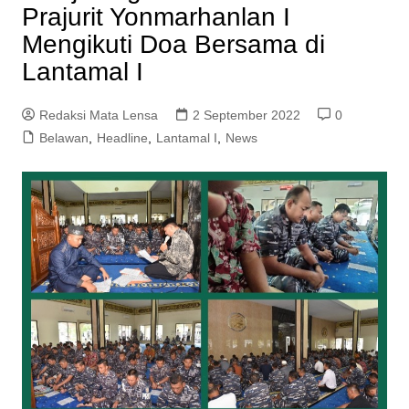
Prajurit Yonmarhanlan I
Mengikuti Doa Bersama di
Lantamal I
Redaksi Mata Lensa
2 September 2022
0
Belawan
,
Headline
,
Lantamal I
,
News