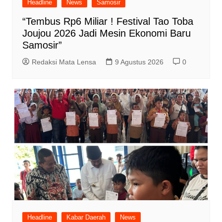
Headline
News
Samosir
“Tembus Rp6 Miliar ! Festival Tao Toba
Joujou 2026 Jadi Mesin Ekonomi Baru
Samosir”
Redaksi Mata Lensa
9 Agustus 2026
0
Headline
Kabar Daerah
News