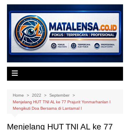
Skip
to
content
Home
2022
September
Menjelang HUT TNI AL ke 77 Prajurit Yonmarhanlan I
Mengikuti Doa Bersama di Lantamal I
Menjelang HUT TNI AL ke 77