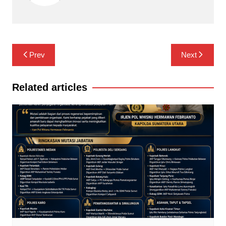
Navigasi
Prev
Next
pos
Related articles