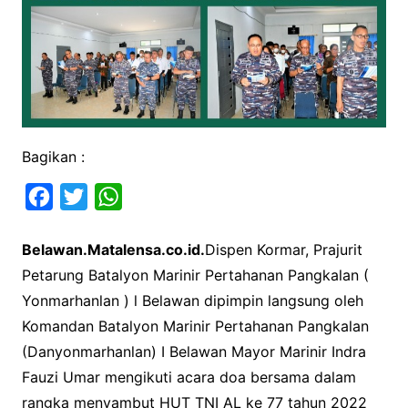
Bagikan :
F
T
W
a
w
h
Belawan.Matalensa.co.id.
Dispen Kormar, Prajurit
c
i
a
Petarung Batalyon Marinir Pertahanan Pangkalan (
e
t
t
Yonmarhanlan ) l Belawan dipimpin langsung oleh
b
t
s
Komandan Batalyon Marinir Pertahanan Pangkalan
o
e
A
(Danyonmarhanlan) I Belawan Mayor Marinir Indra
o
r
p
Fauzi Umar mengikuti acara doa bersama dalam
k
p
rangka menyambut HUT TNI AL ke 77 tahun 2022