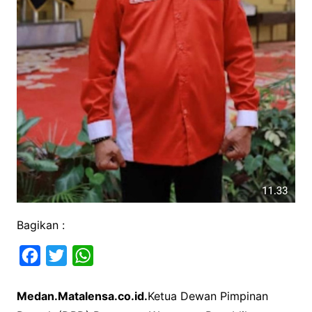
Bagikan :
F
T
W
a
w
h
Medan.Matalensa.co.id.
Ketua Dewan Pimpinan
c
i
a