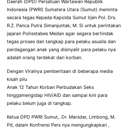
Daerah (DPD) Persatuan Wartawan Republik
e
t
t
Indonesia (PWRI) Sumatera Utara (Sumut) meminta
b
t
s
secara tegas Kepada Kapolda Sumut Irjen Pol. Drs.
o
e
A
R.Z. Panca Putra Simanjuntak, M. Si untuk perintakan
o
r
p
jajaran Polrestabes Medan agar segera bertindak
k
p
tegas proses dan tangkap para pelaku asusila dan
perdagangan anak yang disinyalir para pelaku nya
adalah orang terdekat dari korban.
Dengan Viralnya pemberitaan di beberapa media
kisah pilu
Anak 12 Tahun Korban Perbudakan Seks
hinggamengidap HIV/AID dan sampai kini para
pelaku belum juga di tangkap.
Ketua DPD PWRI Sumut,. Dr. Marsdar, Limbong, M.
Pd, dalam Konfrensi Pers nya mengungkapkan ,