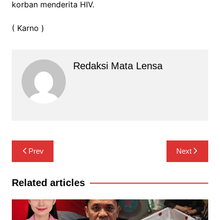
korban menderita HIV.
( Karno )
Redaksi Mata Lensa
Navigasi
Prev
Next
pos
Related articles