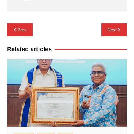
Navigasi
Prev
Next
pos
Related articles