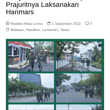
Prajuritnya Laksanakan
Hanmars
Redaksi Mata Lensa
1 September 2022
0
Belawan
,
Headline
,
Lantamal I
,
News