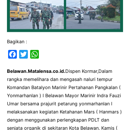
Bagikan :
F
T
W
a
w
h
Belawan.Matalensa.co.id.
Dispen Kormar,Dalam
c
i
a
rangka memelihara dan mengasah naluri tempur
e
t
t
Komandan Batalyon Marinir Pertahanan Pangkalan (
b
t
s
Yonmarhanlan ) l Belawan Mayor Marinir Indra Fauzi
o
e
A
Umar bersama prajurit petarung yonmarhanlan l
o
r
p
melaksanakan kegiatan Ketahanan Mars ( Hanmars )
k
p
dengan menggunakan perlengkapan PDLT dan
senjata organik di sekitaran Kota Belawan. Kamis (