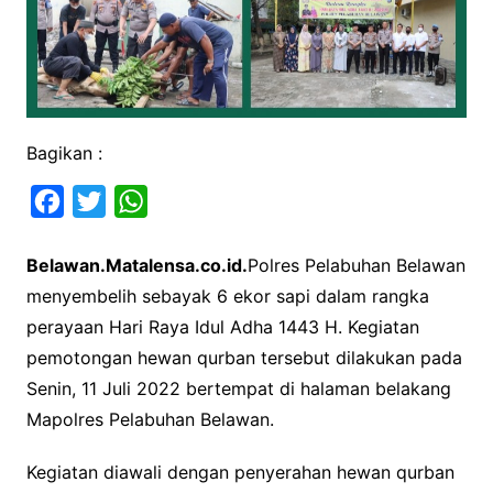
Bagikan :
F
T
W
a
w
h
Belawan.Matalensa.co.id.
Polres Pelabuhan Belawan
c
i
a
menyembelih sebayak 6 ekor sapi dalam rangka
e
t
t
perayaan Hari Raya Idul Adha 1443 H. Kegiatan
b
t
s
pemotongan hewan qurban tersebut dilakukan pada
o
e
A
Senin, 11 Juli 2022 bertempat di halaman belakang
o
r
p
Mapolres Pelabuhan Belawan.
k
p
Kegiatan diawali dengan penyerahan hewan qurban