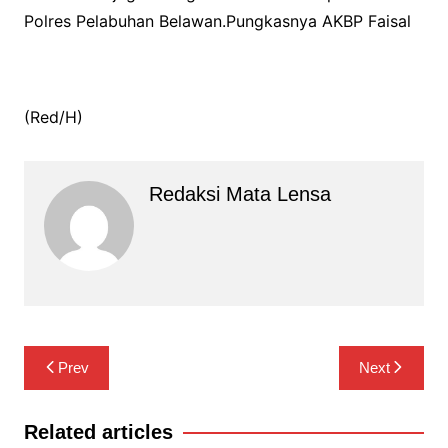
Polres Pelabuhan Belawan.Pungkasnya AKBP Faisal
(Red/H)
Redaksi Mata Lensa
Navigasi
Prev
Next
pos
Related articles