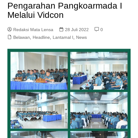
Pengarahan Pangkoarmada I
Melalui Vidcon
Redaksi Mata Lensa
28 Juli 2022
0
Belawan
,
Headline
,
Lantamal I
,
News