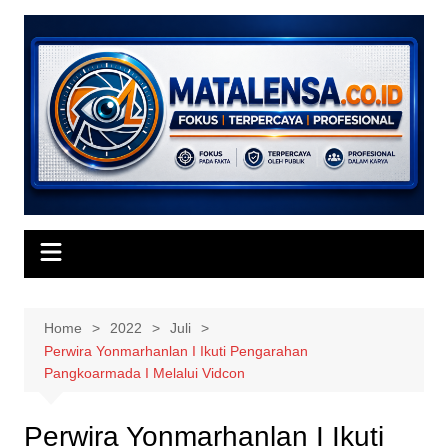
Skip
to
content
Home
2022
Juli
Perwira Yonmarhanlan I Ikuti Pengarahan
Pangkoarmada I Melalui Vidcon
Perwira Yonmarhanlan I Ikuti