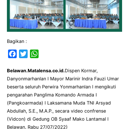
Bagikan :
F
T
W
a
w
h
Belawan.Matalensa.co.id.
Dispen Kormar,
c
i
a
Danyonmarhanlan l Mayor Marinir Indra Fauzi Umar
e
t
t
beserta seluruh Perwira Yonmarhanlan l mengikuti
b
t
s
pengarahan Panglima Komando Armada I
o
e
A
(Pangkoarmada) l Laksamana Muda TNI Arsyad
o
r
p
Abdullah, S.E., M.A.P., secara video confrense
k
p
(Vidcon) di Gedung OB Syaaf Mako Lantamal l
Belawan, Rabu 27/07/2022)