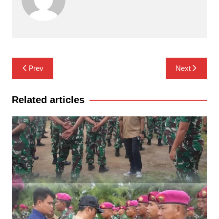
Navigasi
Prev
Next
pos
Related articles