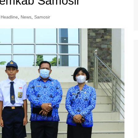
Pemkab Samosir
Headline
,
News
,
Samosir