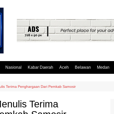
Nasional
Kabar Daerah
Aceh
Belawan
Medan
is Terima Penghargaan Dari Pemkab Samosir
nulis Terima