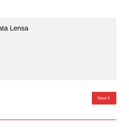
ata Lensa
Next