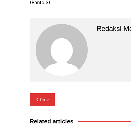
(Ranto.S)
Redaksi M
Navigasi
Prev
pos
Related articles