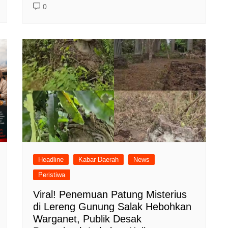
0
Headline
Kabar Daerah
News
Peristiwa
Viral! Penemuan Patung Misterius
di Lereng Gunung Salak Hebohkan
Warganet, Publik Desak