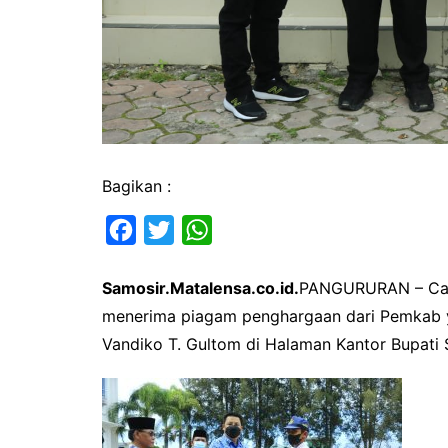
Bagikan :
F
T
W
a
w
h
Samosir.Matalensa.co.id.
PANGURURAN – Carl
c
i
a
menerima piagam penghargaan dari Pemkab ya
e
t
t
Vandiko T. Gultom di Halaman Kantor Bupati 
b
t
s
o
e
A
o
r
p
k
p