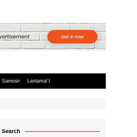
Samosir
Lantamal I
Search