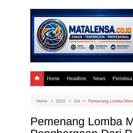
Skip
to
content
Home
Headline
News
Peristiwa
Home
2022
Juli
Pemenang Lomba Menul
Pemenang Lomba Me