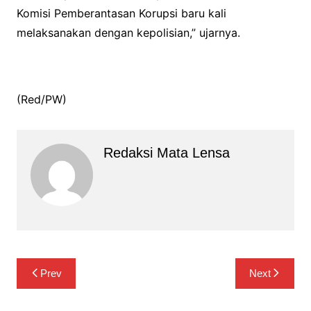
Komisi Pemberantasan Korupsi baru kali
melaksanakan dengan kepolisian,” ujarnya.
(Red/PW)
Redaksi Mata Lensa
Navigasi
Prev
Next
pos