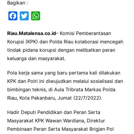
Bagikan :
F
T
W
a
w
h
Riau.Matalensa.co.id
– Komisi Pemberantasan
c
i
a
Korupsi (KPK) dan Polda Riau kolaborasi mencegah
e
t
t
tindak pidana korupsi dengan melibatkan peran
b
t
s
keluarga dan masyarakat.
o
e
A
o
r
p
Pola kerja sama yang baru pertama kali dilakukan
k
p
KPK dan Polri ini diwujudkan melalui sosialisasi dan
bimbingan teknis, di Aula Tribrata Markas Polda
Riau, Kota Pekanbaru, Jumat (22/7/2022).
Hadir Deputi Pendidikan dan Peran Serta
Masyarakat KPK Wawan Wardiana, Direktur
Pembinaan Peran Serta Masyarakat Brigjen Pol