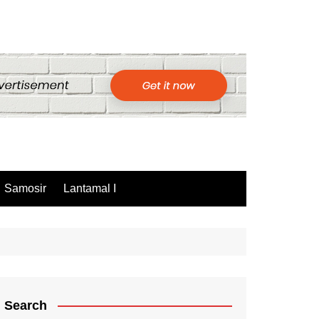
Samosir
Lantamal I
Search