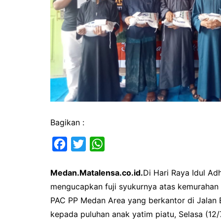
Bagikan :
F
T
W
a
w
h
Medan.Matalensa.co.id.
Di Hari Raya Idul A
c
i
a
mengucapkan fuji syukurnya atas kemurahan 
e
t
t
PAC PP Medan Area yang berkantor di Jalan 
b
t
s
kepada puluhan anak yatim piatu, Selasa (12/
o
e
A