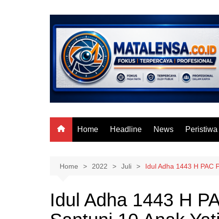
Skip
to
content
Home
Headline
News
Peristiwa
Home
2022
Juli
Idul Adha 1443 H PAC P
Idul Adha 1443 H P