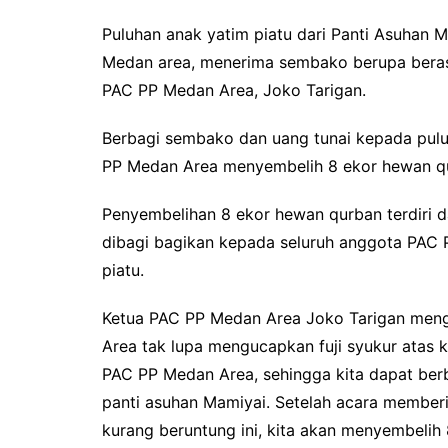
o
r
p
Puluhan anak yatim piatu dari Panti Asuhan M
k
p
Medan area, menerima sembako berupa beras 
PAC PP Medan Area, Joko Tarigan.
Berbagi sembako dan uang tunai kepada pulu
PP Medan Area menyembelih 8 ekor hewan q
Penyembelihan 8 ekor hewan qurban terdiri d
dibagi bagikan kepada seluruh anggota PAC 
piatu.
Ketua PAC PP Medan Area Joko Tarigan menga
Area tak lupa mengucapkan fuji syukur atas 
PAC PP Medan Area, sehingga kita dapat ber
panti asuhan Mamiyai. Setelah acara membe
kurang beruntung ini, kita akan menyembelih