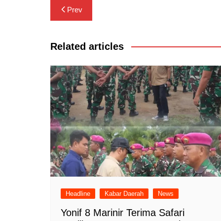
Navigasi
Prev
pos
Related articles
Headline
Kabar Daerah
News
Yonif 8 Marinir Terima Safari