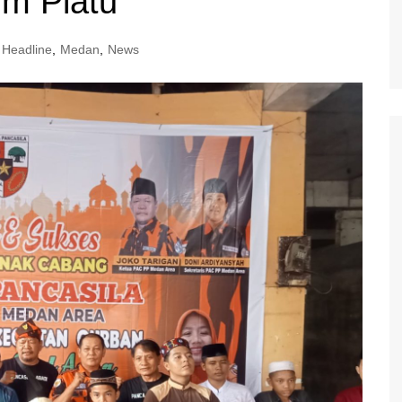
im Piatu
Headline
,
Medan
,
News