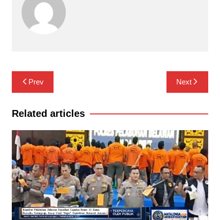
Navigasi
Prev
Next
pos
Related articles