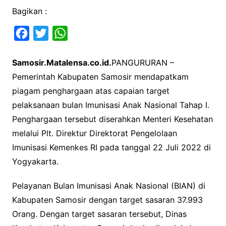
Bagikan :
F
T
W
a
w
h
Samosir.Matalensa.co.id.
PANGURURAN –
c
i
a
Pemerintah Kabupaten Samosir mendapatkam
e
t
t
piagam penghargaan atas capaian target
b
t
s
pelaksanaan bulan Imunisasi Anak Nasional Tahap I.
o
e
A
Penghargaan tersebut diserahkan Menteri Kesehatan
o
r
p
melalui Plt. Direktur Direktorat Pengelolaan
k
p
Imunisasi Kemenkes RI pada tanggal 22 Juli 2022 di
Yogyakarta.
Pelayanan Bulan Imunisasi Anak Nasional (BIAN) di
Kabupaten Samosir dengan target sasaran 37.993
Orang. Dengan target sasaran tersebut, Dinas