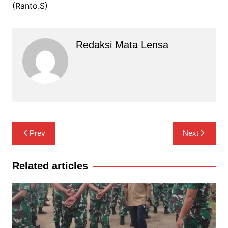
(Ranto.S)
Redaksi Mata Lensa
Navigasi
Prev
Next
pos
Related articles