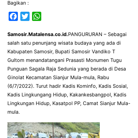
Bagikan :
F
T
W
a
w
h
Samosir.Matalensa.co.id.
PANGURURAN – Sebagai
c
i
a
salah satu penunjang wisata budaya yang ada di
e
t
t
Kabupaten Samosir, Bupati Samosir Vandiko T
b
t
s
Gultom menandatangani Prasasti Monumen Tugu
o
e
A
Punguan Sagala Raja Sedunia yang berada di Desa
o
r
p
Ginolat Kecamatan Sianjur Mula-mula, Rabu
k
p
(6/7/2022). Turut hadir Kadis Kominfo, Kadis Sosial,
Kadis Lingkungang Hidup, Kakankesbangpol, Kadis
Lingkungan Hidup, Kasatpol PP, Camat Sianjur Mula-
mula.