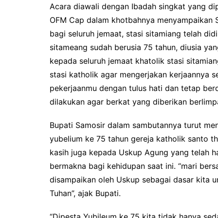
o
r
p
Acara diawali dengan Ibadah singkat yang di
k
p
OFM Cap dalam khotbahnya menyampaikan St
bagi seluruh jemaat, stasi sitamiang telah did
sitameang sudah berusia 75 tahun, diusia ya
kepada seluruh jemaat khatolik stasi sitamian
stasi katholik agar mengerjakan kerjaannya s
pekerjaanmu dengan tulus hati dan tetap be
dilakukan agar berkat yang diberikan berlimp
Bupati Samosir dalam sambutannya turut me
yubelium ke 75 tahun gereja katholik santo t
kasih juga kepada Uskup Agung yang telah h
bermakna bagi kehidupan saat ini. “mari ber
disampaikan oleh Uskup sebagai dasar kita u
Tuhan”, ajak Bupati.
“Dipesta Yubileum ke 75 kita tidak hanya se