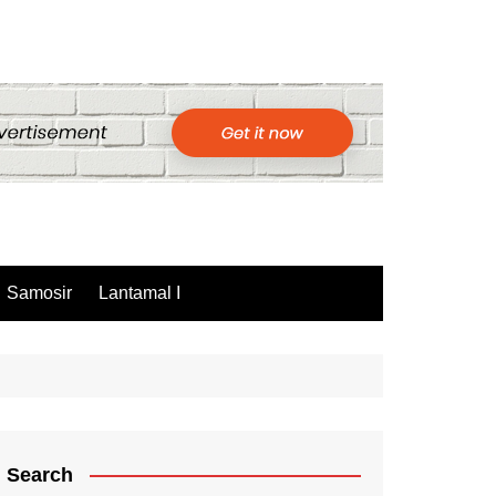
Samosir
Lantamal I
Search