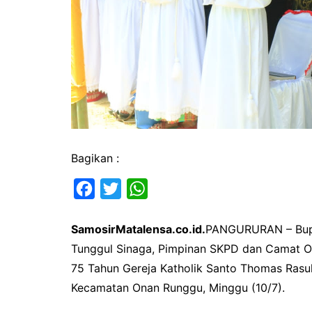
Bagikan :
F
T
W
a
w
h
SamosirMatalensa.co.id.
PANGURURAN – Bupat
c
i
a
Tunggul Sinaga, Pimpinan SKPD dan Camat O
e
t
t
75 Tahun Gereja Katholik Santo Thomas Rasu
b
t
s
Kecamatan Onan Runggu, Minggu (10/7).
o
e
A