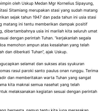
pimpin oleh Uskup Medan Mgr Kornelius Sipayung,
asi Sitamiang merupakan stasi yang sudah matang
irikan sejak tahun 1947 dan pada tahun ini usia stasi
ng matang ini tentu memberikan dampak positif
g, dibertambahnya usia ini marilah kita seluruh umat
esuai dengan perintah Tuhan. “kerjakanlah segala
rdoa memohon ampun atas kesalahan yang telah
ah dan diberkati Tuhan”, ajak Uskup.
ngucapkan selamat dan sukses atas syukuran
homas rasul paroki santo paulus onan runggu. Terima
adir dan memberitakan warta Tuhan yang sangat
sama kita maknai semua nasehat yang telah
ntuk melaksanakan kegiatan sesuai dengan perintah
dang berpesta, namun tentu kita juga merasakan