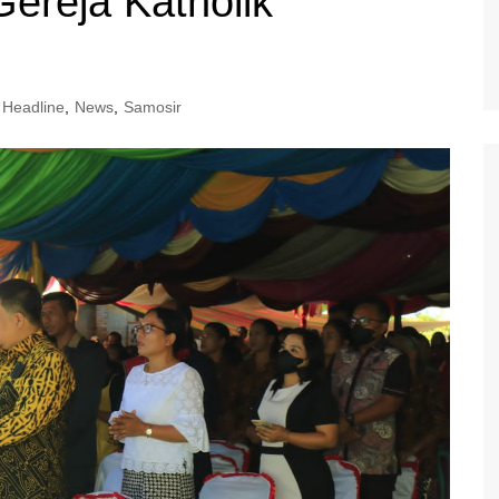
ereja Katholik
Headline
,
News
,
Samosir