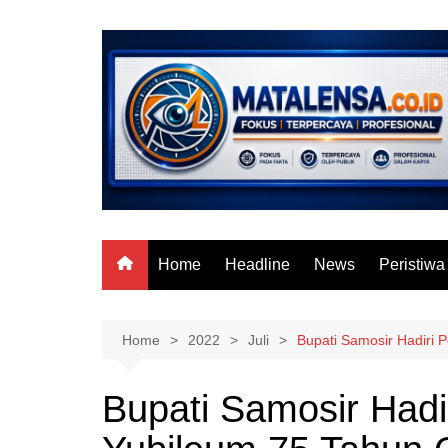
Skip
to
content
Home
Headline
News
Peristiwa
Home
2022
Juli
Bupati Samosir Hadiri 
Bupati Samosir Hadi