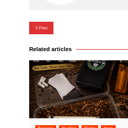
Navigasi
Prev
pos
Related articles