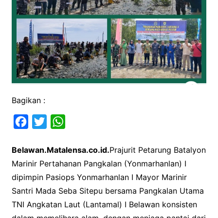
Bagikan :
F
T
W
a
w
h
Belawan.Matalensa.co.id.
Prajurit Petarung Batalyon
c
i
a
Marinir Pertahanan Pangkalan (Yonmarhanlan) I
e
t
t
dipimpin Pasiops Yonmarhanlan I Mayor Marinir
b
t
s
Santri Mada Seba Sitepu bersama Pangkalan Utama
o
e
A
TNI Angkatan Laut (Lantamal) I Belawan konsisten
o
r
p
dalam memelihara alam, dengan menjaga pantai dari