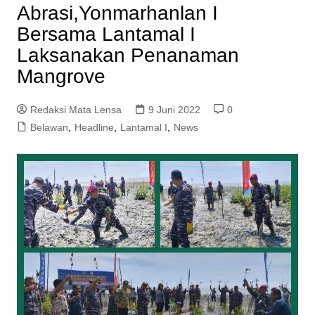
Abrasi,Yonmarhanlan I
Bersama Lantamal I
Laksanakan Penanaman
Mangrove
Redaksi Mata Lensa
9 Juni 2022
0
Belawan
,
Headline
,
Lantamal I
,
News