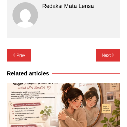
Redaksi Mata Lensa
Navigasi
Prev
Next
pos
Related articles