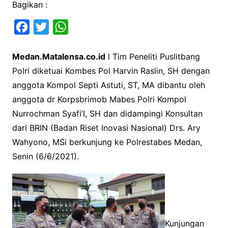
Bagikan :
F
T
W
a
w
h
Medan.Matalensa.co.id
l Tim Peneliti Puslitbang
c
i
a
Polri diketuai Kombes Pol Harvin Raslin, SH dengan
e
t
t
anggota Kompol Septi Astuti, ST, MA dibantu oleh
b
t
s
anggota dr Korpsbrimob Mabes Polri Kompol
o
e
A
Nurrochman Syafi’I, SH dan didampingi Konsultan
o
r
p
dari BRIN (Badan Riset Inovasi Nasional) Drs. Ary
k
p
Wahyono, MSi berkunjung ke Polrestabes Medan,
Senin (6/6/2021).
Kunjungan