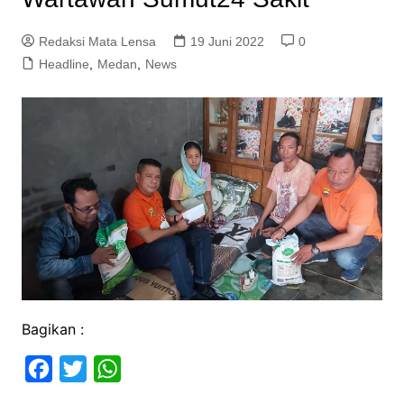
Redaksi Mata Lensa
19 Juni 2022
0
Headline
,
Medan
,
News
Bagikan :
F
T
W
a
w
h