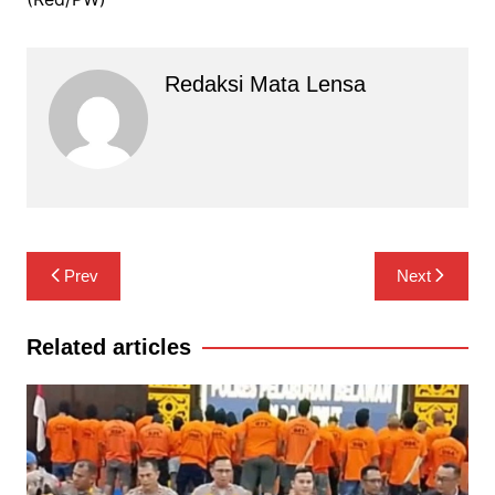
Redaksi Mata Lensa
Navigasi
Prev
Next
pos
Related articles