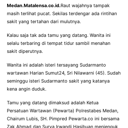
Medan.Matalensa.co.id.
Raut wajahnya tampak
c
i
a
masih terlihat pucat. Sekilas terdengar ada rintihan
e
t
t
sakit yang tertahan dari mulutnya.
b
t
s
o
e
A
Kalau saja tak ada tamu yang datang. Wanita ini
o
r
p
selalu terbaring di tempat tidur sambil menahan
k
p
sakit diperutnya.
Wanita ini adalah isteri tersayang Sudarmanto
wartawan Harian Sumut24, Sri Nilawarni (45). Sudah
seminggu isteri Sudarmanto sakit yang katanya
kena angin duduk.
Tamu yang datang dimaksud adalah Ketua
Persatuan Wartawan (Pewarta) Polrestabes Medan,
Chairum Lubis, SH. Pimpred Pewarta.co ini bersama
Zak Ahmad dan Surya Irwandi Hasibuan menjenguk