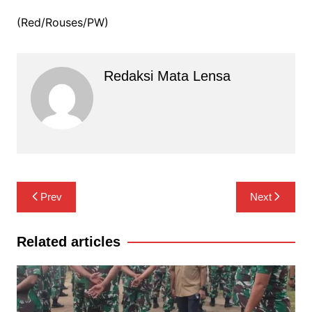
(Red/Rouses/PW)
Redaksi Mata Lensa
Navigasi
Prev
Next
pos
Related articles