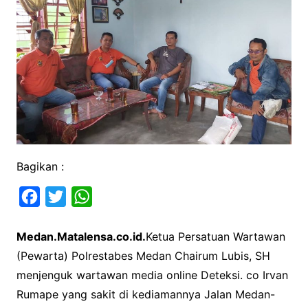
Bagikan :
F
T
W
a
w
h
Medan.Matalensa.co.id.
Ketua Persatuan Wartawan
c
i
a
(Pewarta) Polrestabes Medan Chairum Lubis, SH
e
t
t
menjenguk wartawan media online Deteksi. co Irvan
b
t
s
Rumape yang sakit di kediamannya Jalan Medan-
o
e
A