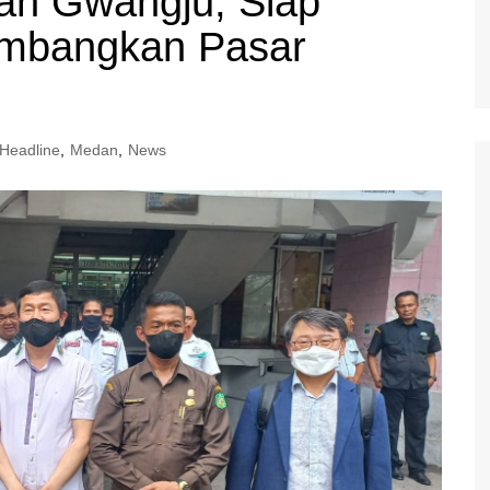
tah Gwangju, Siap
embangkan Pasar
Headline
,
Medan
,
News