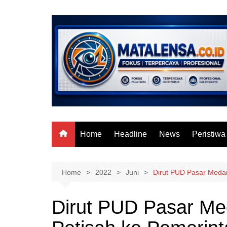
Skip
to
content
Home
Headline
News
Peristiwa
Home
2022
Juni
Dirut PUD Pasar Medan
Dirut PUD Pasar Me