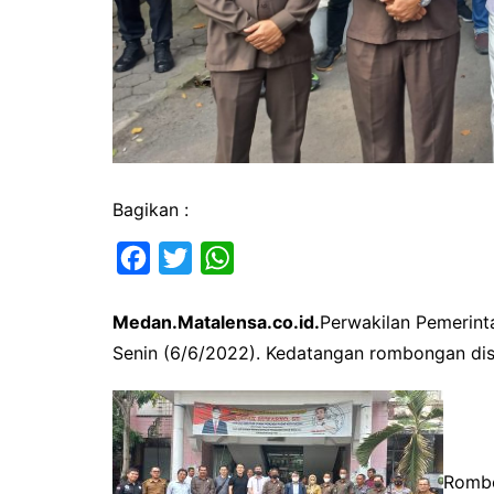
Bagikan :
F
T
W
a
w
h
Medan.Matalensa.co.id.
Perwakilan Pemerint
c
i
a
Senin (6/6/2022). Kedatangan rombongan di
e
t
t
b
t
s
o
e
A
o
r
p
Rombo
k
p