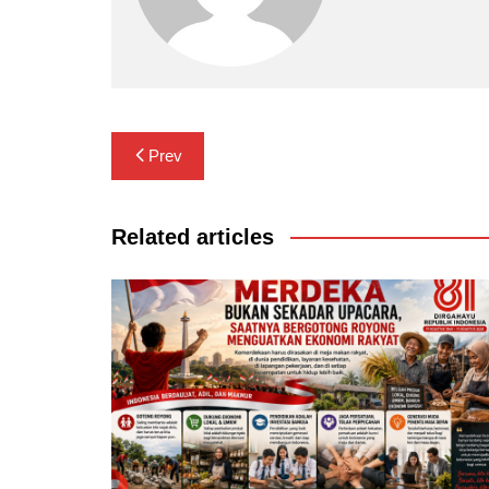
Navigasi
Prev
pos
Related articles