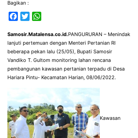
Bagikan :
F
T
W
a
w
h
Samosir.Matalensa.co.id.
PANGURURAN – Menindak
c
i
a
lanjuti pertemuan dengan Menteri Pertanian RI
e
t
t
beberapa pekan lalu (25/05), Bupati Samosir
b
t
s
Vandiko T. Gultom monitoring lahan rencana
o
e
A
pembangunan kawasan pertanian terpadu di Desa
o
r
p
Hariara Pintu- Kecamatan Harian, 08/06/2022.
k
p
Kawasan