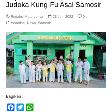
Judoka Kung-Fu Asal Samosir
Redaksi Mata Lensa
26 Juni 2022
0
Headline
,
News
,
Samosir
Bagikan :
F
T
W