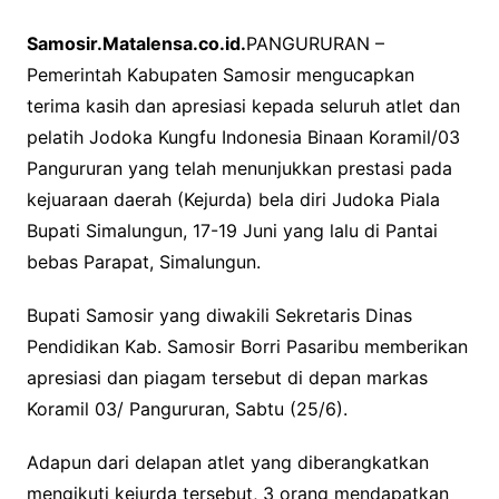
a
w
h
Samosir.Matalensa.co.id.
PANGURURAN –
c
i
a
Pemerintah Kabupaten Samosir mengucapkan
e
t
t
terima kasih dan apresiasi kepada seluruh atlet dan
b
t
s
pelatih Jodoka Kungfu Indonesia Binaan Koramil/03
o
e
A
Pangururan yang telah menunjukkan prestasi pada
o
r
p
kejuaraan daerah (Kejurda) bela diri Judoka Piala
k
p
Bupati Simalungun, 17-19 Juni yang lalu di Pantai
bebas Parapat, Simalungun.
Bupati Samosir yang diwakili Sekretaris Dinas
Pendidikan Kab. Samosir Borri Pasaribu memberikan
apresiasi dan piagam tersebut di depan markas
Koramil 03/ Pangururan, Sabtu (25/6).
Adapun dari delapan atlet yang diberangkatkan
mengikuti kejurda tersebut, 3 orang mendapatkan