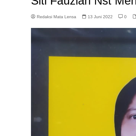
Siti Fauziah Nst Me
Redaksi Mata Lensa
13 Juni 2022
0