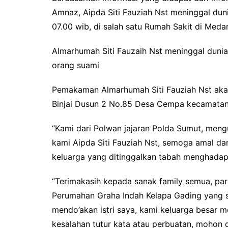
o
r
p
Amnaz, Aipda Siti Fauziah Nst meninggal duni
k
p
07.00 wib, di salah satu Rumah Sakit di Me
Almarhumah Siti Fauzaih Nst meninggal dunia
orang suami
Pemakaman Almarhumah Siti Fauziah Nst akan
Binjai Dusun 2 No.85 Desa Cempa kecamatan
“Kami dari Polwan jajaran Polda Sumut, meng
kami Aipda Siti Fauziah Nst, semoga amal da
keluarga yang ditinggalkan tabah menghadap
“Terimakasih kepada sanak family semua, par
Perumahan Graha Indah Kelapa Gading yang s
mendo’akan istri saya, kami keluarga besar 
kesalahan tutur kata atau perbuatan, mohon 