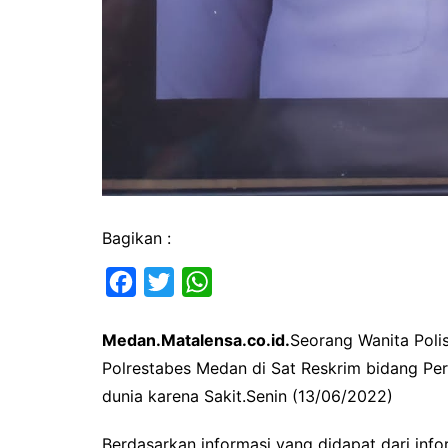
Bagikan :
F
T
W
a
w
h
Medan.Matalensa.co.id.
Seorang Wanita Poli
c
i
a
Polrestabes Medan di Sat Reskrim bidang Pe
e
t
t
dunia karena Sakit.Senin (13/06/2022)
b
t
s
o
e
A
Berdasarkan informasi yang didapat dari in