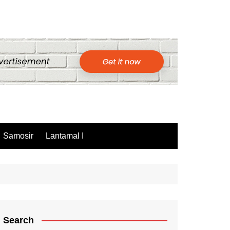
Samosir
Lantamal I
Search