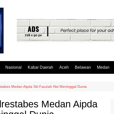
Nasional
Kabar Daerah
Aceh
Belawan
Medan
stabes Medan Aipda Siti Fauziah Nst Meninggal Dunia
lrestabes Medan Aipda