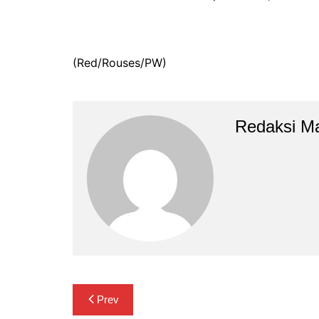
(Red/Rouses/PW)
Redaksi M
Navigasi
Prev