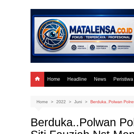
Skip
to
content
Home
Headline
News
Peristiwa
Home
2022
Juni
Berduka..Polwan Polre
Berduka..Polwan Po