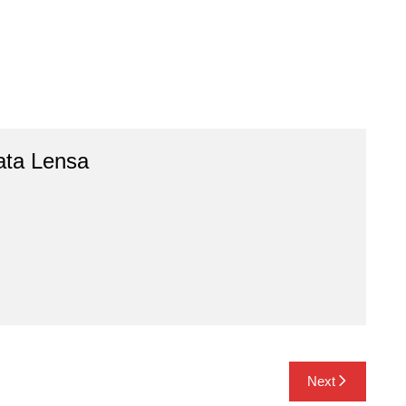
ata Lensa
Next