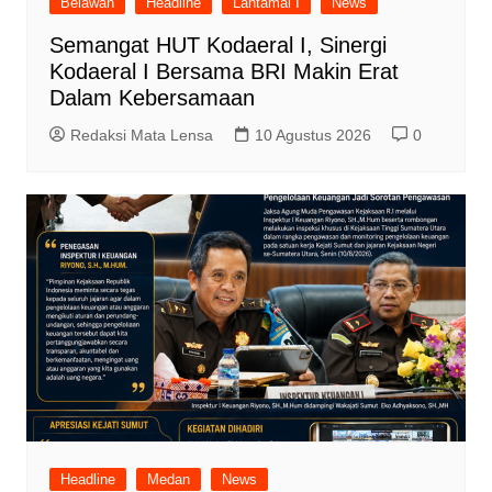
Belawan
Headline
Lantamal I
News
Semangat HUT Kodaeral I, Sinergi
Kodaeral I Bersama BRI Makin Erat
Dalam Kebersamaan
Redaksi Mata Lensa
10 Agustus 2026
0
Headline
Medan
News