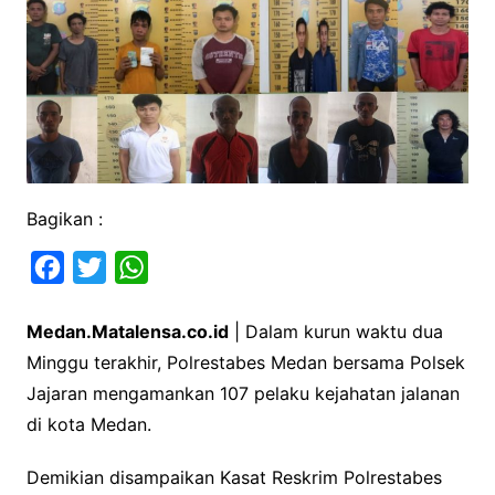
Bagikan :
F
T
W
a
w
h
Medan.Matalensa.co.id
| Dalam kurun waktu dua
c
i
a
Minggu terakhir, Polrestabes Medan bersama Polsek
e
t
t
Jajaran mengamankan 107 pelaku kejahatan jalanan
b
t
s
di kota Medan.
o
e
A
o
r
p
Demikian disampaikan Kasat Reskrim Polrestabes