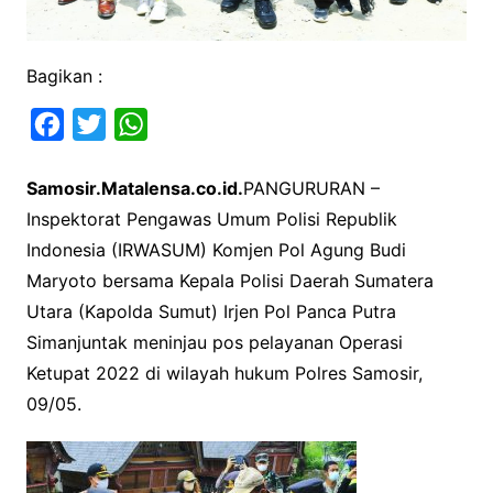
Bagikan :
F
T
W
a
w
h
Samosir.Matalensa.co.id.
PANGURURAN –
c
i
a
Inspektorat Pengawas Umum Polisi Republik
e
t
t
Indonesia (IRWASUM) Komjen Pol Agung Budi
b
t
s
Maryoto bersama Kepala Polisi Daerah Sumatera
o
e
A
Utara (Kapolda Sumut) Irjen Pol Panca Putra
o
r
p
Simanjuntak meninjau pos pelayanan Operasi
k
p
Ketupat 2022 di wilayah hukum Polres Samosir,
09/05.