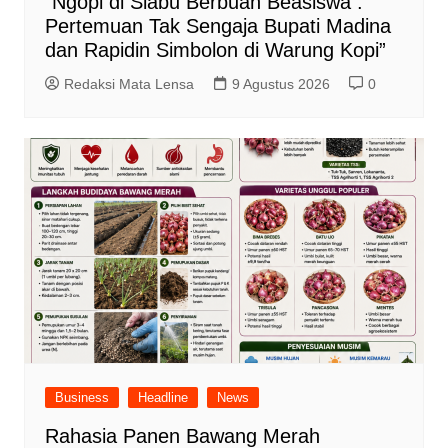
“Ngopi di Siabu Berbuah Beasiswa :
Pertemuan Tak Sengaja Bupati Madina
dan Rapidin Simbolon di Warung Kopi”
Redaksi Mata Lensa
9 Agustus 2026
0
Business
Headline
News
Rahasia Panen Bawang Merah