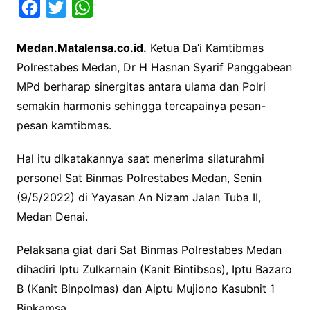
F
T
W
a
w
h
Medan.Matalensa.co.id.
Ketua Da’i Kamtibmas
c
i
a
Polrestabes Medan, Dr H Hasnan Syarif Panggabean
e
t
t
MPd berharap sinergitas antara ulama dan Polri
b
t
s
semakin harmonis sehingga tercapainya pesan-
o
e
A
pesan kamtibmas.
o
r
p
k
p
Hal itu dikatakannya saat menerima silaturahmi
personel Sat Binmas Polrestabes Medan, Senin
(9/5/2022) di Yayasan An Nizam Jalan Tuba II,
Medan Denai.
Pelaksana giat dari Sat Binmas Polrestabes Medan
dihadiri Iptu Zulkarnain (Kanit Bintibsos), Iptu Bazaro
B (Kanit Binpolmas) dan Aiptu Mujiono Kasubnit 1
Binkamsa.