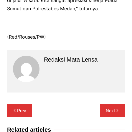
di jalur wisata. Kita sangat apresiasi kinerja Polda
Sumut dan Polrestabes Medan,” tuturnya.
(Red/Rouses/PW)
Redaksi Mata Lensa
Navigasi
Prev
Next
pos
Related articles