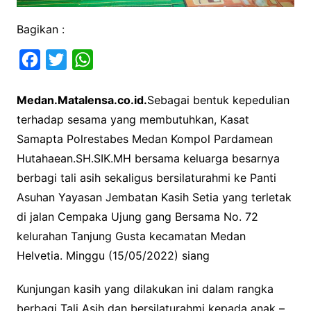
Bagikan :
F
T
W
a
w
h
Medan.Matalensa.co.id.
Sebagai bentuk kepedulian
c
i
a
terhadap sesama yang membutuhkan, Kasat
e
t
t
Samapta Polrestabes Medan Kompol Pardamean
b
t
s
Hutahaean.SH.SIK.MH bersama keluarga besarnya
o
e
A
berbagi tali asih sekaligus bersilaturahmi ke Panti
o
r
p
Asuhan Yayasan Jembatan Kasih Setia yang terletak
k
p
di jalan Cempaka Ujung gang Bersama No. 72
kelurahan Tanjung Gusta kecamatan Medan
Helvetia. Minggu (15/05/2022) siang
Kunjungan kasih yang dilakukan ini dalam rangka
berbagi Tali Asih dan bersilaturahmi kepada anak –