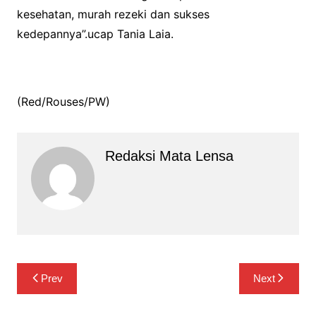
kesehatan, murah rezeki dan sukses
kedepannya”.ucap Tania Laia.
(Red/Rouses/PW)
Redaksi Mata Lensa
Navigasi
Prev
Next
pos