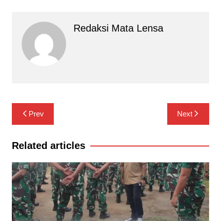
Redaksi Mata Lensa
Navigasi
Prev
Next
pos
Related articles