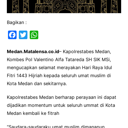
Bagikan :
F
T
W
a
w
h
Medan.Matalensa.co.id
– Kapolrestabes Medan,
c
i
a
Kombes Pol Valentino Alfa Tatareda SH SIK MSi,
e
t
t
mengucapkan selamat merayakan Hari Raya Idul
b
t
s
Fitri 1443 Hijriah kepada seluruh umat muslim di
o
e
A
Kota Medan dan sekitarnya.
o
r
p
k
p
Kapolrestabes Medan berharap perayaan ini dapat
dijadikan momentum untuk seluruh ummat di Kota
Medan kembali ke fitrah
“Saudara-saudaraku umat muslim dimanapun