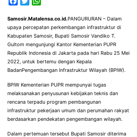
F
T
W
a
w
h
Samosir.Matalensa.co.id.
PANGURURAN – Dalam
c
i
a
upaya percepatan perkembangan infrastruktur di
e
t
t
Kabupaten Samosir, Bupati Samosir Vandiko T.
b
t
s
Gultom mengunjungi Kantor Kementerian PUPR
o
e
A
Republik Indonesia di Jakarta pada hari Rabu 25 Mei
o
r
p
2022, untuk bertemu dengan Kepala
k
p
BadanPengembangan Infrastruktur Wilayah (BPIW).
BPIW Kementerian PUPR mempunyai tugas
melaksanakan penyusunan kebijakan teknis dan
rencana terpadu program pembangunan
infrastruktur pekerjaan umum dan perumahan rakyat
berdasarkan pendekatan pengembangan wilayah.
Dalam pertemuan tersebut Bupati Samosir diterima