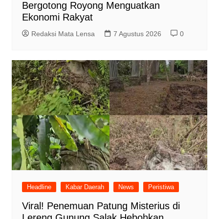
Bergotong Royong Menguatkan
Ekonomi Rakyat
Redaksi Mata Lensa
7 Agustus 2026
0
Headline
Kabar Daerah
News
Peristiwa
Viral! Penemuan Patung Misterius di
Lereng Gunung Salak Hebohkan