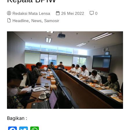
Redaksi Mata Lensa
26 Mei 2022
0
Headline
,
News
,
Samosir
Bagikan :