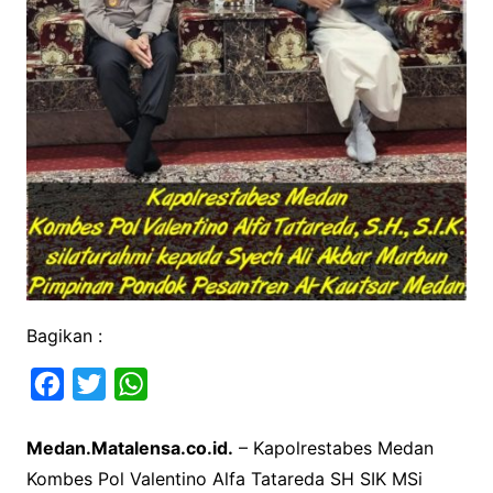
Bagikan :
F
T
W
a
w
h
Medan.Matalensa.co.id.
– Kapolrestabes Medan
c
i
a
Kombes Pol Valentino Alfa Tatareda SH SIK MSi
e
t
t