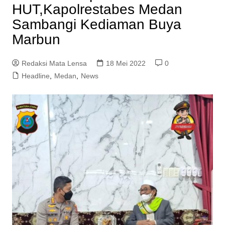
HUT,Kapolrestabes Medan
Sambangi Kediaman Buya
Marbun
Redaksi Mata Lensa
18 Mei 2022
0
Headline
,
Medan
,
News