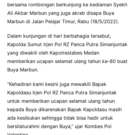
bersama rombongan berkunjung ke kediaman Syekh
b
t
s
Ali Akbar Marbun yang juga akrab disapa Buya
o
e
A
Marbun di Jalan Pelajar Timur, Rabu (18/5/2022).
o
r
p
k
p
Dalam kunjungan di hari berbahagia tersebut,
Kapolda Sumut Irjen Pol RZ Panca Putra Simanjuntak
yang diwakili oleh Kapolrestabes Medan
memberikan ucapan selamat ulang tahun ke-80 buat
Buya Marbun.
“Kehadiran kami kesini juga mewakili Bapak
Kapoldasu Irjen Pol RZ Panca Putra Simanjuntak
untuk memberikan ucapan selamat ulang tahun
kepada Buya dikarenakan Bapak Kapoldasu masih
ada kesibukan sehingga tidak bisa hadir untuk
bersilaturahmi dengan Buya,” ujar Kombes Pol
Valentino.