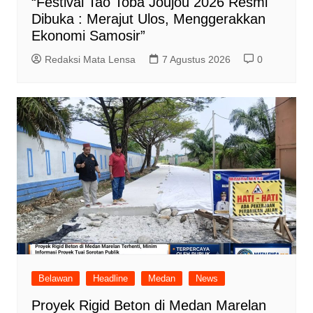
“Festival Tao Toba Joujou 2026 Resmi
Dibuka : Merajut Ulos, Menggerakkan
Ekonomi Samosir”
Redaksi Mata Lensa
7 Agustus 2026
0
Belawan
Headline
Medan
News
Proyek Rigid Beton di Medan Marelan