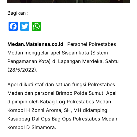
Bagikan :
F
T
W
a
w
h
Medan.Matalensa.co.id
– Personel Polrestabes
c
i
a
Medan menggelar apel Sispamkota (Sistem
e
t
t
Pengamanan Kota) di Lapangan Merdeka, Sabtu
b
t
s
(28/5/2022).
o
e
A
o
r
p
Apel diikuti staf dan satuan fungsi Polrestabes
k
p
Medan dan personel Brimob Polda Sumut. Apel
dipimpin oleh Kabag Log Polrestabes Medan
Kompol H Zonni Aroma, SH, MH didampingi
Kasubbag Dal Ops Bag Ops Polrestabes Medan
Kompol D Simamora.