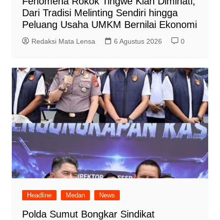
Fenomena Rokok Tingwe Kian Diminati,
Dari Tradisi Melinting Sendiri hingga
Peluang Usaha UMKM Bernilai Ekonomi
Redaksi Mata Lensa
6 Agustus 2026
0
Headline
Medan
News
Polda Sumut Bongkar Sindikat