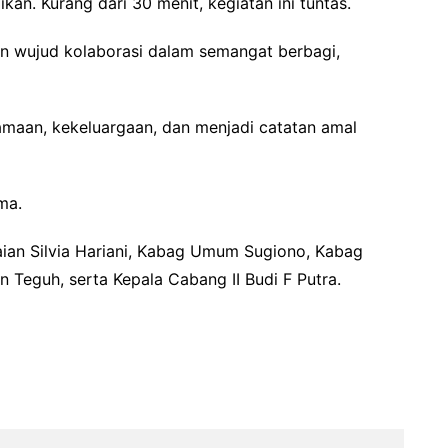
an. Kurang dari 30 menit, kegiatan ini tuntas.
akan wujud kolaborasi dalam semangat berbagi,
amaan, kekeluargaan, dan menjadi catatan amal
ma.
aian Silvia Hariani, Kabag Umum Sugiono, Kabag
 Teguh, serta Kepala Cabang II Budi F Putra.