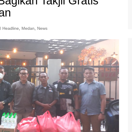
gikan Takjil Gratis
an
Headline
,
Medan
,
News