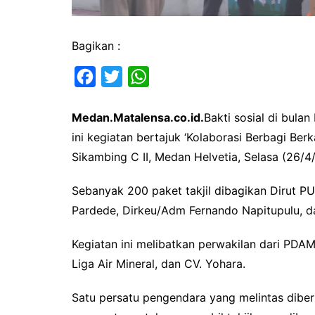
Bagikan :
F
T
W
a
w
h
Medan.Matalensa.co.id.
Bakti sosial di bul
c
i
a
ini kegiatan bertajuk ‘Kolaborasi Berbagi Berk
e
t
t
Sikambing C II, Medan Helvetia, Selasa (26/4
b
t
s
o
e
A
Sebanyak 200 paket takjil dibagikan Dirut P
o
r
p
Pardede, Dirkeu/Adm Fernando Napitupulu, 
k
p
Kegiatan ini melibatkan perwakilan dari PDAM
Liga Air Mineral, dan CV. Yohara.
Satu persatu pengendara yang melintas diberi 