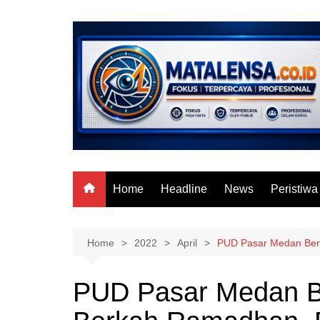
Skip
to
content
Home
Headline
News
Peristiwa
Home
2022
April
PUD Pasar Medan Berk
PUD Pasar Medan Be