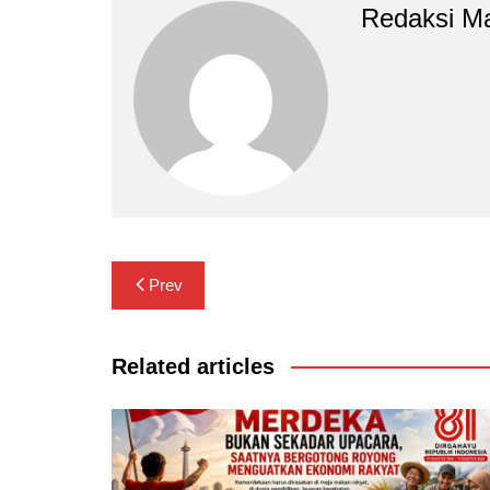
Redaksi M
Navigasi
Prev
pos
Related articles