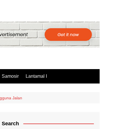
Samosir
Lantamal I
ngguna Jalan
Search