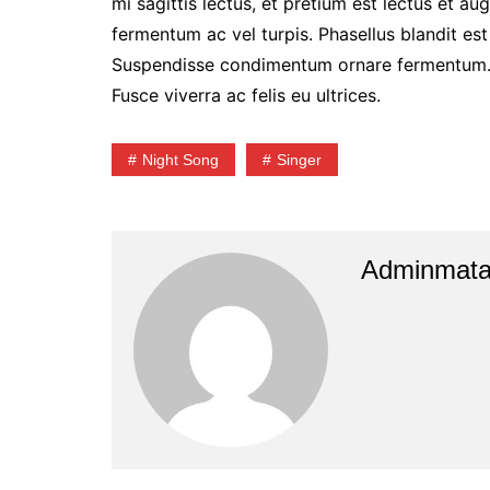
mi sagittis lectus, et pretium est lectus et a
fermentum ac vel turpis. Phasellus blandit es
Suspendisse condimentum ornare fermentum. In
Fusce viverra ac felis eu ultrices.
Night Song
Singer
Adminmata