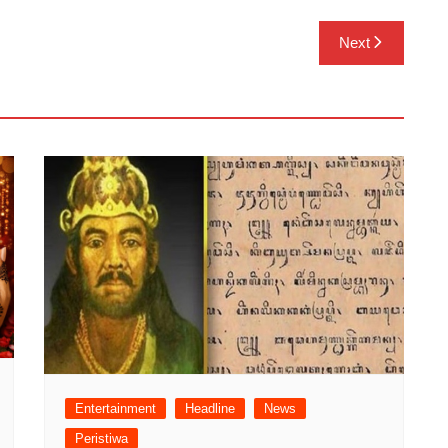
Next
Entertainment
Headline
News
Peristiwa