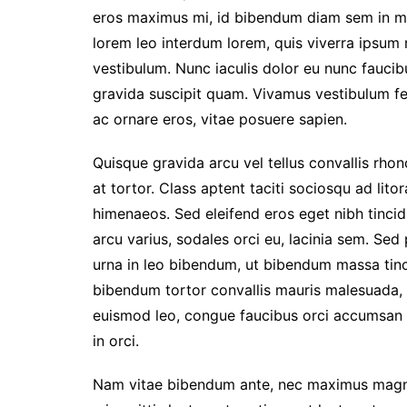
eros maximus mi, id bibendum diam sem in ma
lorem leo interdum lorem, quis viverra ipsum ma
vestibulum. Nunc iaculis dolor eu nunc faucib
gravida suscipit quam. Vivamus vestibulum fe
ac ornare eros, vitae posuere sapien.
Quisque gravida arcu vel tellus convallis rho
at tortor. Class aptent taciti sociosqu ad lit
himenaeos. Sed eleifend eros eget nibh tincidu
arcu varius, sodales orci eu, lacinia sem. Sed
urna in leo bibendum, ut bibendum massa tinci
bibendum tortor convallis mauris malesuada, i
euismod leo, congue faucibus orci accumsan v
in orci.
Nam vitae bibendum ante, nec maximus magna