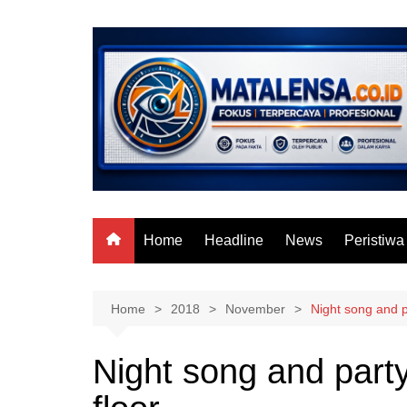
Skip
to
content
Home
Headline
News
Peristiwa
Home
2018
November
Night song and p
Night song and part