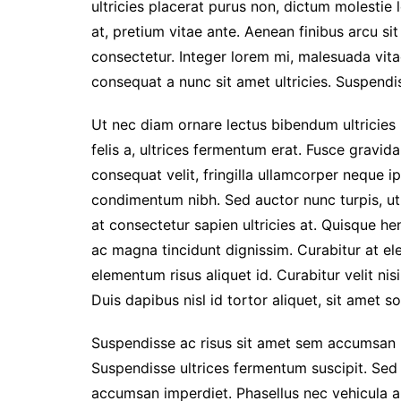
ultricies placerat purus non, dictum molestie
k
p
at, pretium vitae ante. Aenean finibus arcu s
consectetur. Integer lorem mi, malesuada vita
consequat a nunc sit amet ultricies. Suspendis
Ut nec diam ornare lectus bibendum ultricies id
felis a, ultrices fermentum erat. Fusce gravida,
consequat velit, fringilla ullamcorper neque ip
condimentum nibh. Sed auctor nunc turpis, ut 
at consectetur sapien ultricies at. Quisque h
ac magna tincidunt dignissim. Curabitur at e
elementum risus aliquet id. Curabitur velit ni
Duis dapibus nisl id tortor aliquet, sit amet sol
Suspendisse ac risus sit amet sem accumsan lo
Suspendisse ultrices fermentum suscipit. Sed n
accumsan imperdiet. Phasellus nec vehicula au