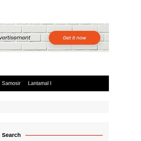
Samosir
Lantamal I
Search