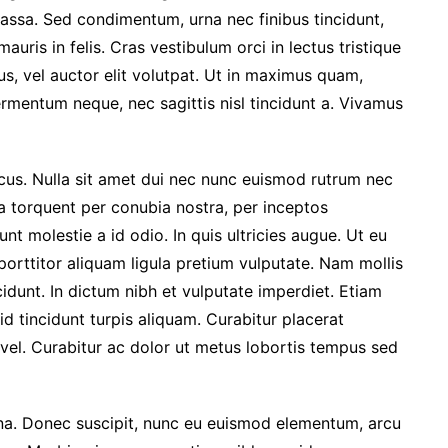
ssa. Sed condimentum, urna nec finibus tincidunt,
uris in felis. Cras vestibulum orci in lectus tristique
us, vel auctor elit volutpat. Ut in maximus quam,
rmentum neque, nec sagittis nisl tincidunt a. Vivamus
ncus. Nulla sit amet dui nec nunc euismod rutrum nec
ora torquent per conubia nostra, per inceptos
nt molestie a id odio. In quis ultricies augue. Ut eu
 porttitor aliquam ligula pretium vulputate. Nam mollis
dunt. In dictum nibh et vulputate imperdiet. Etiam
d tincidunt turpis aliquam. Curabitur placerat
el. Curabitur ac dolor ut metus lobortis tempus sed
. Donec suscipit, nunc eu euismod elementum, arcu