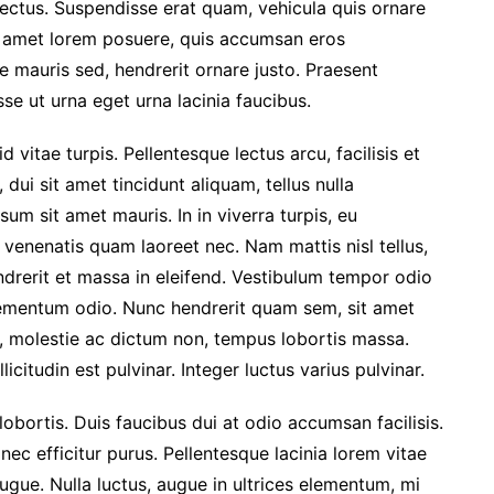
 lectus. Suspendisse erat quam, vehicula quis ornare
it amet lorem posuere, quis accumsan eros
e mauris sed, hendrerit ornare justo. Praesent
se ut urna eget urna lacinia faucibus.
 vitae turpis. Pellentesque lectus arcu, facilisis et
 dui sit amet tincidunt aliquam, tellus nulla
sum sit amet mauris. In in viverra turpis, eu
venenatis quam laoreet nec. Nam mattis nisl tellus,
endrerit et massa in eleifend. Vestibulum tempor odio
lementum odio. Nunc hendrerit quam sem, sit amet
si, molestie ac dictum non, tempus lobortis massa.
licitudin est pulvinar. Integer luctus varius pulvinar.
bortis. Duis faucibus dui at odio accumsan facilisis.
ec efficitur purus. Pellentesque lacinia lorem vitae
gue. Nulla luctus, augue in ultrices elementum, mi