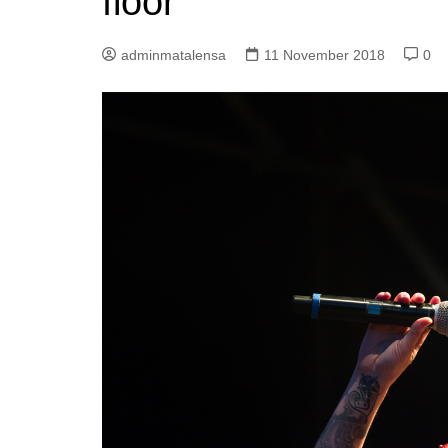
floor
adminmatalensa
11 November 2018
0