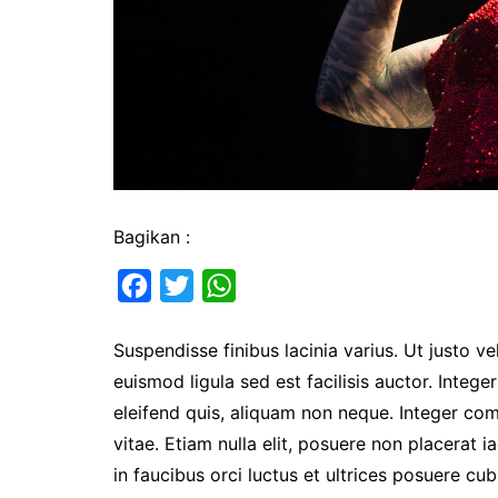
Bagikan :
F
T
W
a
w
h
Suspendisse finibus lacinia varius. Ut justo ve
c
i
a
euismod ligula sed est facilisis auctor. Integer
e
t
t
eleifend quis, aliquam non neque. Integer co
b
t
s
vitae. Etiam nulla elit, posuere non placerat i
o
e
A
in faucibus orci luctus et ultrices posuere c
o
r
p