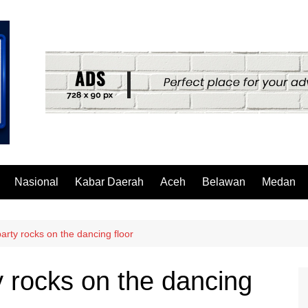
Nasional
Kabar Daerah
Aceh
Belawan
Medan
arty rocks on the dancing floor
y rocks on the dancing