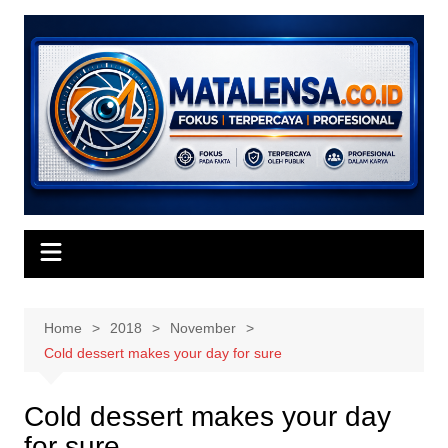
Skip
to
content
Home
2018
November
Cold dessert makes your day for sure
Cold dessert makes your day
for sure