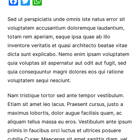
F
T
W
a
w
h
Sed ut perspiciatis unde omnis iste natus error sit
c
i
a
voluptatem accusantium doloremque laudantium,
e
t
t
totam rem aperiam, eaque ipsa quae ab illo
b
t
s
inventore veritatis et quasi architecto beatae vitae
o
e
A
dicta sunt explicabo. Nemo enim ipsam voluptatem
o
r
p
quia voluptas sit aspernatur aut odit aut fugit, sed
k
p
quia consequuntur magni dolores eos qui ratione
voluptatem sequi nesciunt.
Nam tristique tortor sed ante tempor vestibulum.
Etiam sit amet leo lacus. Praesent cursus, justo a
maximus lobortis, dolor augue facilisis quam, ac
aliquam tellus massa eu eros. Vestibulum ante ipsum
primis in faucibus orci luctus et ultrices posuere
cubilia Curae; Maecenas sit amet sagittis diam, vel