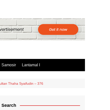
Samosir
Lantamal I
ltan Thaha Syaifudin – 376
Search