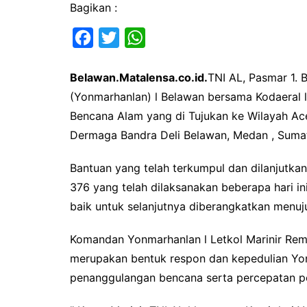
Bagikan :
F
T
W
a
w
h
Belawan.Matalensa.co.id.
TNI AL, Pasmar 1. 
c
i
a
(Yonmarhanlan) l Belawan bersama Kodaeral
e
t
t
Bencana Alam yang di Tujukan ke Wilayah Aceh
b
t
s
Dermaga Bandra Deli Belawan, Medan , Sumat
o
e
A
o
r
p
Bantuan yang telah terkumpul dan dilanjutkan
k
p
376 yang telah dilaksanakan beberapa hari i
baik untuk selanjutnya diberangkatkan menuju
Komandan Yonmarhanlan l Letkol Marinir Rem
merupakan bentuk respon dan kepedulian Y
penanggulangan bencana serta percepatan pe