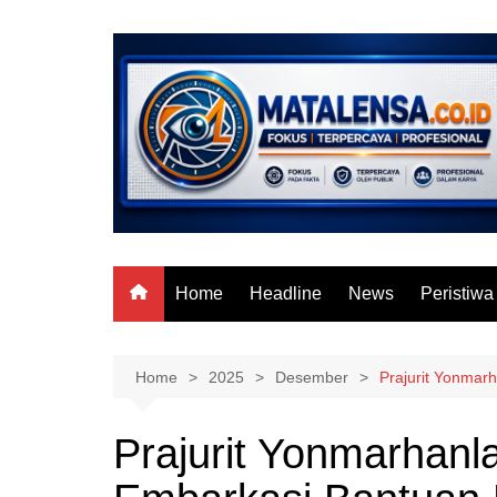
Skip
to
content
Home
Headline
News
Peristiwa
Home
2025
Desember
Prajurit Yonmar
Prajurit Yonmarhanl