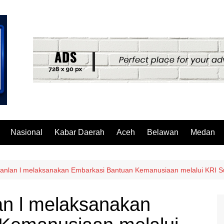
Nasional
Kabar Daerah
Aceh
Belawan
Medan
hanlan l melaksanakan Embarkasi Bantuan Kemanusiaan melalui KRI Su
an l melaksanakan