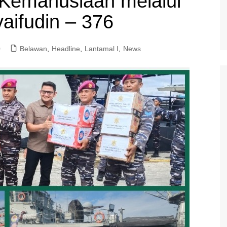
Kemanusiaan melalui
aifudin – 376
0
Belawan
,
Headline
,
Lantamal I
,
News