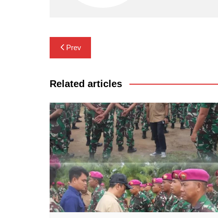
Navigasi
Prev
pos
Related articles