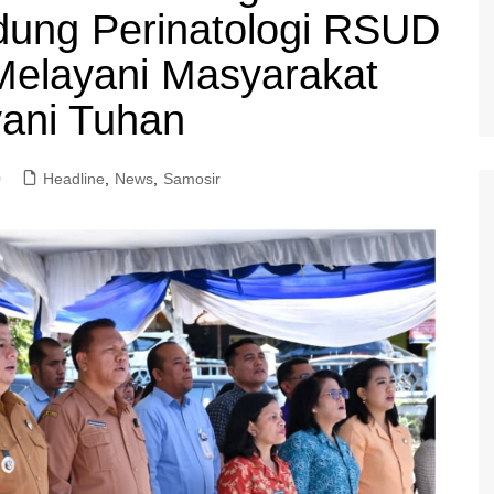
dung Perinatologi RSUD
Melayani Masyarakat
ani Tuhan
0
Headline
,
News
,
Samosir