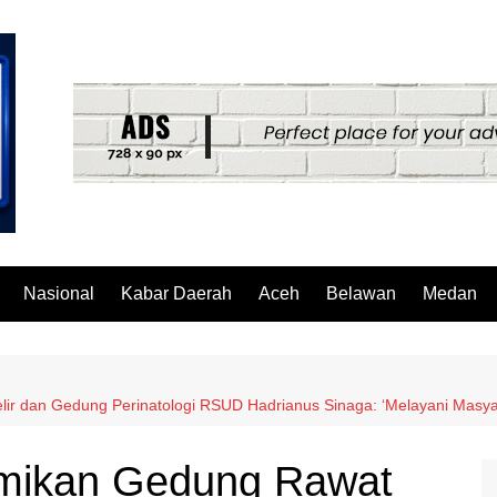
Nasional
Kabar Daerah
Aceh
Belawan
Medan
lir dan Gedung Perinatologi RSUD Hadrianus Sinaga: ‘Melayani Mas
smikan Gedung Rawat