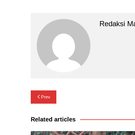
Redaksi M
Navigasi
Prev
pos
Related articles