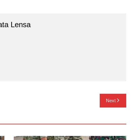
ata Lensa
Next