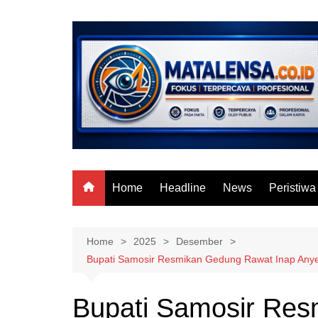
Skip
to
content
Home
Headline
News
Peristiwa
Home
2025
Desember
Bupati Samosir Resmikan Gedung Rawat Inap Anye
Bupati Samosir Re