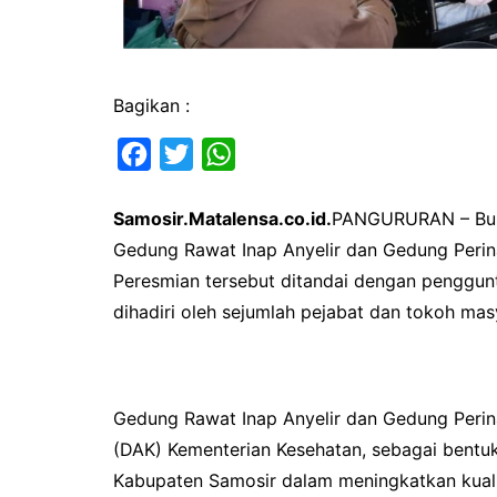
Bagikan :
F
T
W
a
w
h
Samosir.Matalensa.co.id.
PANGURURAN – Bupa
c
i
a
Gedung Rawat Inap Anyelir dan Gedung Perin
e
t
t
Peresmian tersebut ditandai dengan penggunt
b
t
s
dihadiri oleh sejumlah pejabat dan tokoh mas
o
e
A
o
r
p
k
p
Gedung Rawat Inap Anyelir dan Gedung Perina
(DAK) Kementerian Kesehatan, sebagai bentuk
Kabupaten Samosir dalam meningkatkan kuali