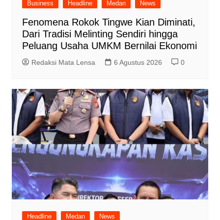
Business
Headline
Medan
News
Fenomena Rokok Tingwe Kian Diminati,
Dari Tradisi Melinting Sendiri hingga
Peluang Usaha UMKM Bernilai Ekonomi
Redaksi Mata Lensa
6 Agustus 2026
0
Headline
Medan
News