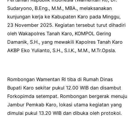
e
t
t
Sudaryono, B.Eng., M.M., MBA., melaksanakan
b
t
s
kunjungan kerja ke Kabupaten Karo pada Minggu,
o
e
A
23 November 2025. Kegiatan tersebut turut dihadiri
o
r
p
oleh Wakapolres Tanah Karo, KOMPOL Gering
k
p
Damanik, S.H., yang mewakili Kapolres Tanah Karo
AKBP Eko Yulianto, S.H., S.I.K., M.M., M.Tr.Opsla.
Rombongan Wamentan RI tiba di Rumah Dinas
Bupati Karo sekitar pukul 12.00 WIB dan disambut
Forkopimda setempat. Rombongan bergerak menuju
Jambur Pemkab Karo, lokasi utama kegiatan yang
dimulai pukul 13.20 WIB dan dibuka oleh protokol.