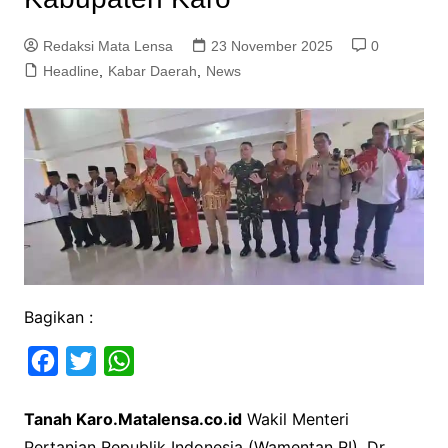
Redaksi Mata Lensa
23 November 2025
0
Headline
,
Kabar Daerah
,
News
Bagikan :
F
T
W
a
w
h
Tanah Karo.Matalensa.co.id
Wakil Menteri
c
i
a
Pertanian Republik Indonesia (Wamentan RI), Dr.