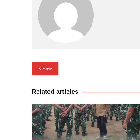
Navigasi
Prev
pos
Related articles