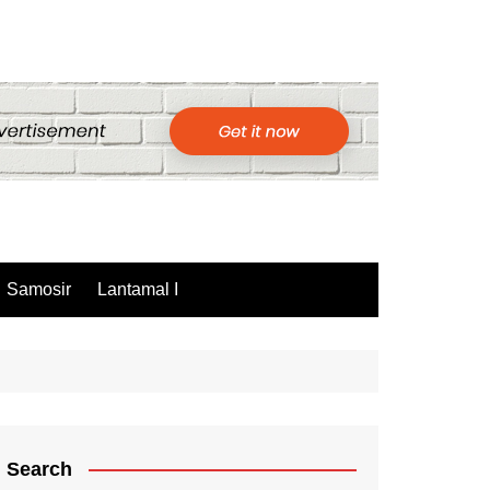
Samosir
Lantamal I
Search