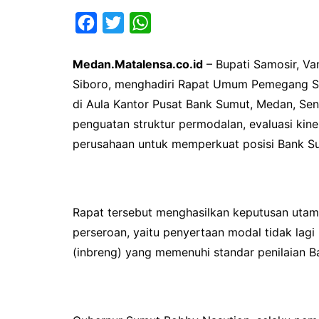
F
T
W
a
w
h
Medan.Matalensa.co.id
– Bupati Samosir, V
c
i
a
Siboro, menghadiri Rapat Umum Pemegang S
e
t
t
di Aula Kantor Pusat Bank Sumut, Medan, Se
b
t
s
penguatan struktur permodalan, evaluasi kin
o
e
A
perusahaan untuk memperkuat posisi Bank Su
o
r
p
k
p
Rapat tersebut menghasilkan keputusan uta
perseroan, yaitu penyertaan modal tidak lagi
(inbreng) yang memenuhi standar penilaian B