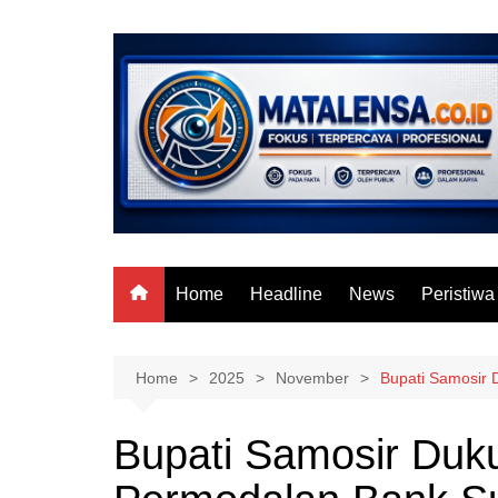
Skip
to
content
Home
Headline
News
Peristiwa
Home
2025
November
Bupati Samosir 
Bupati Samosir Duk