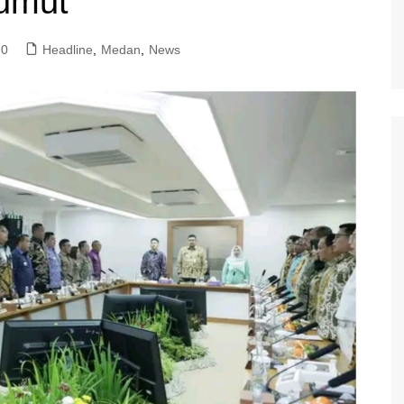
umut
0
Headline
,
Medan
,
News